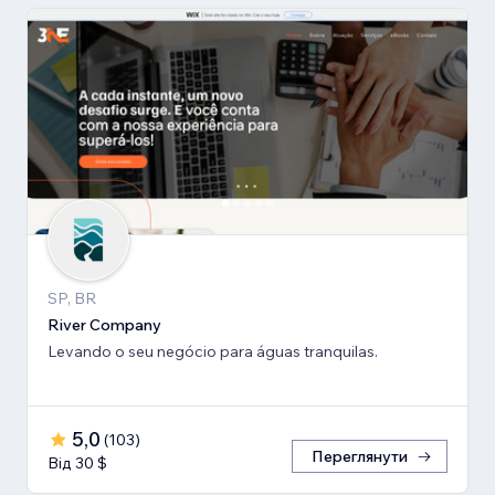
SP, BR
River Company
Levando o seu negócio para águas tranquilas.
5,0
(
103
)
Переглянути
Від 30 $