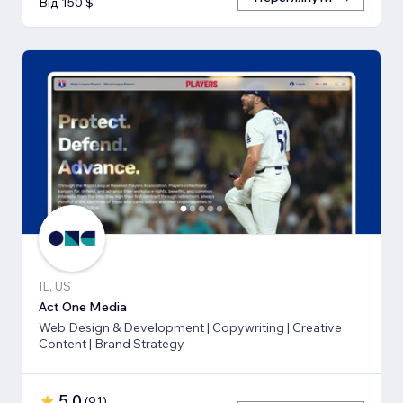
Від 150 $
IL, US
Act One Media
Web Design & Development | Copywriting | Creative
Content | Brand Strategy
5,0
(
91
)