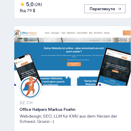
5,0
(
28
)
Переглянути
Від 79 $
SZ, CH
Office Helpers Markus Foehn
Webdesign, SEO, LLM für KMU aus dem Herzen der
Schweiz. Grüezi :-)