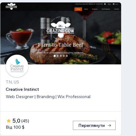
TN, US
Creative Instinct
Web Designer | Branding | Wix Professional
5,0
(
45
)
Переглянути
Від 100 $