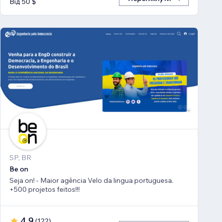
Від 50 $
SP, BR
Be on
Seja on! - Maior agência Velo da lingua portuguesa.
+500 projetos feitos!!!
4,9
(
122
)