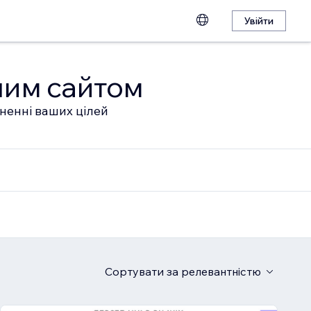
Увійти
шим сайтом
гненні ваших цілей
Сортувати
за релевантністю