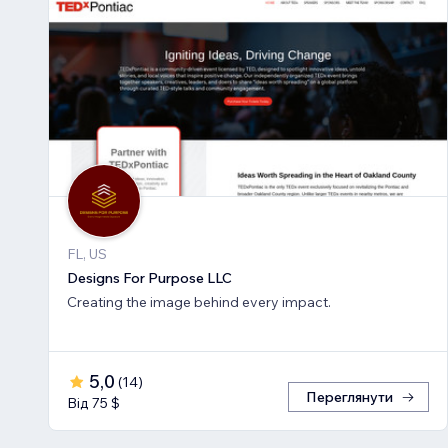
FL, US
Designs For Purpose LLC
Creating the image behind every impact.
5,0
(
14
)
Переглянути
Від 75 $