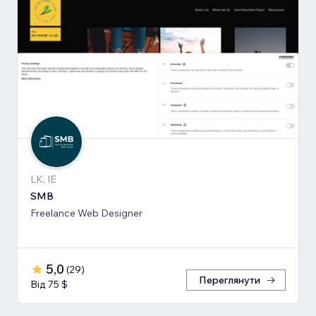
LK, IE
SMB
Freelance Web Designer
5,0
(
29
)
Переглянути
Від 75 $