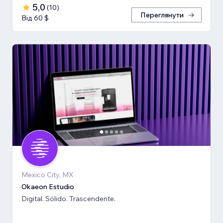
5,0
(
10
)
Переглянути
Від 60 $
Mexico City, MX
Okaeon Estudio
Digital. Sólido. Trascendente.