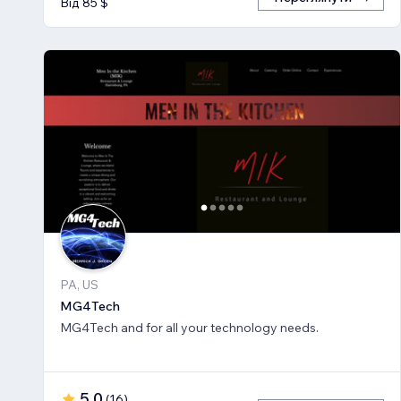
Від 85 $
PA, US
MG4Tech
MG4Tech and for all your technology needs.
5,0
(
16
)