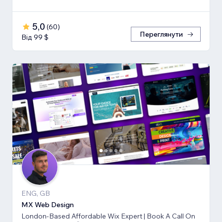
5,0
(
60
)
Переглянути
Від 99 $
ENG, GB
MX Web Design
London-Based Affordable Wix Expert | Book A Call On