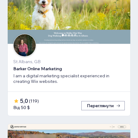
St Albans, GB
Barker Online Marketing
I am a digital marketing specialist experienced in
creating Wix websites.
5,0
(
119
)
Переглянути
Від 50 $