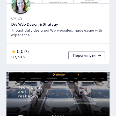
CA, US
Dils Web Design & Strategy
Thoughtfully designed Wix websites, made easier with
experience
5,0
(
7
)
Переглянути
Від 50 $