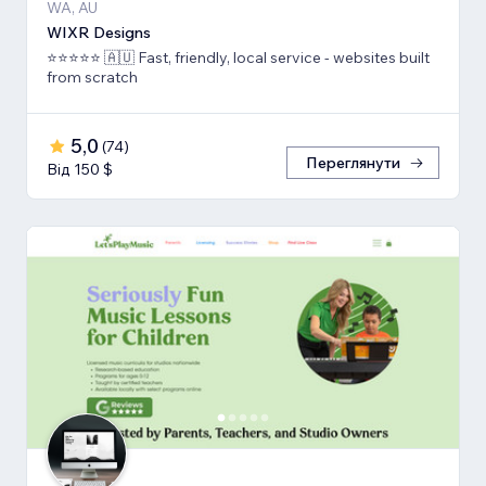
WA, AU
WIXR Designs
⭐️⭐️⭐️⭐️⭐️ 🇦🇺 Fast, friendly, local service - websites built
from scratch
5,0
(
74
)
Переглянути
Від 150 $