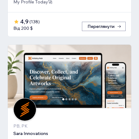
My Profile Today🚀
4,9
(
138
)
Переглянути
Від 200 $
PB, PK
Sara Innovations