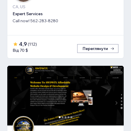
CA, US
Expert Services
Call now! 562-283-8280
4,9
(
112
)
Переглянути
Від 70 $