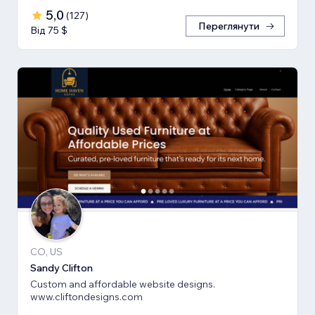
5,0
(
127
)
Переглянути
Від 75 $
CO, US
Sandy Clifton
Custom and affordable website designs.
www.cliftondesigns.com