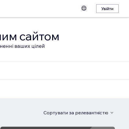
Увійти
шим сайтом
гненні ваших цілей
Сортувати
за релевантністю