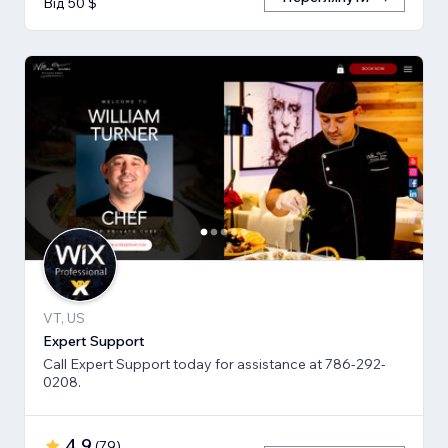
Від 50 $
VT, US
Expert Support
Call Expert Support today for assistance at 786-292-
0208.
4,9
(
79
)