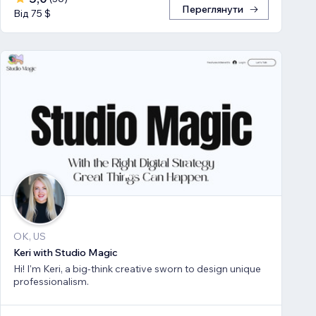
Переглянути
Від 75 $
OK, US
Keri with Studio Magic
Hi! I'm Keri, a big-think creative sworn to design unique
professionalism.