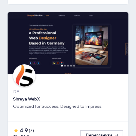
DE
Shreya WebX
Optimized for Success, Designed to Impress.
4,9
(
7
)
Переглянути