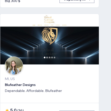
Від 300 $
MI, US
Blufeather Designs
Dependable. Affordable. Blufeather
5,0
(
36
)