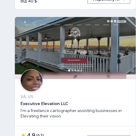
Від 40 $
VA, US
Executive Elevation LLC
I'm a freelance cartographer assisting businesses in
Elevating their vision
4,9
(
63
)