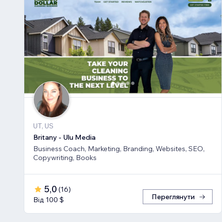
UT, US
Britany - Ulu Media
Business Coach, Marketing, Branding, Websites, SEO,
Copywriting, Books
5,0
(
16
)
Переглянути
Від 100 $