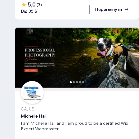
5,0
(
3
)
Переглянути
Від 35 $
CA, US
Michelle Hall
I am Michelle Hall and I am proud to be a certified Wix
Expert Webmaster.