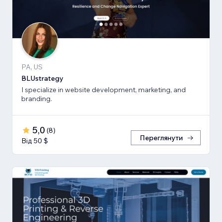
PA, US
BLUstrategy
I specialize in website development, marketing, and
branding.
5,0
(
8
)
Переглянути
Від 50 $