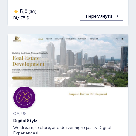
5,0
(
36
)
Переглянути
Від 75 $
GA, US
Digital Stylz
We dream, explore, and deliver high quality Digital
Experiences!