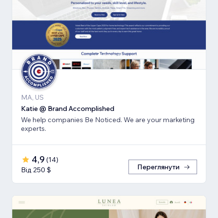
MA, US
Katie @ Brand Accomplished
We help companies Be Noticed. We are your marketing
experts.
4,9
(
14
)
Переглянути
Від 250 $