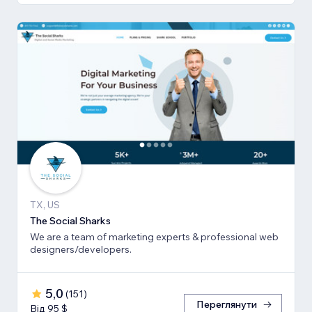
TX, US
The Social Sharks
We are a team of marketing experts & professional web
designers/developers.
5,0
(
151
)
Переглянути
Від 95 $