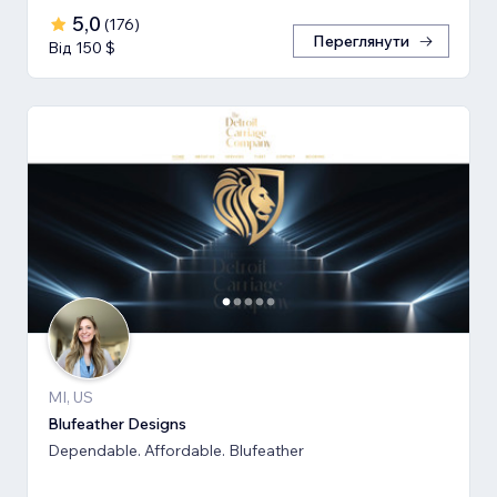
5,0
(
176
)
Переглянути
Від 150 $
MI, US
Blufeather Designs
Dependable. Affordable. Blufeather