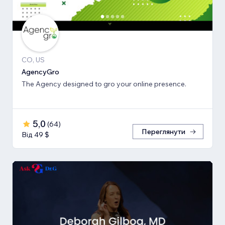
CO, US
AgencyGro
The Agency designed to gro your online presence.
5,0
(
64
)
Переглянути
Від 49 $