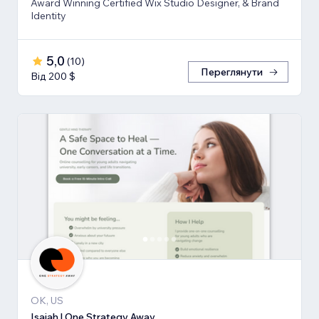
Award Winning Certified Wix Studio Designer, & Brand
Identity
5,0
(
10
)
Переглянути
Від 200 $
OK, US
Isaiah | One Strategy Away