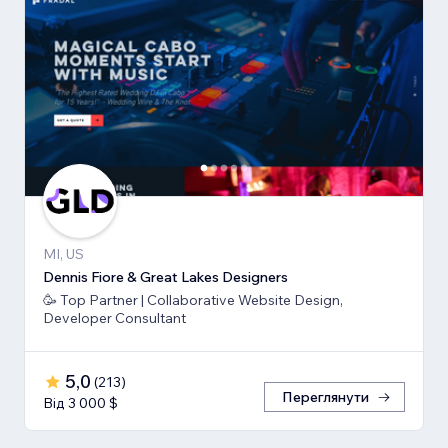
MI, US
Dennis Fiore & Great Lakes Designers
🥳 Top Partner | Collaborative Website Design,
Developer Consultant
5,0
(
213
)
Переглянути
Від 3 000 $