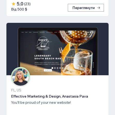
5,0
(
23
)
Переглянути
Від 500 $
FL, US
Effective Marketing & Design, Anastasia Pava
You'll be proud of your new website!