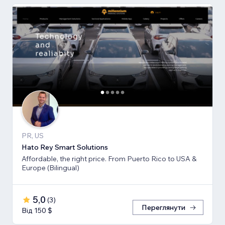
PR, US
Hato Rey Smart Solutions
Affordable, the right price. From Puerto Rico to USA &
Europe (Bilingual)
5,0
(
3
)
Переглянути
Від 150 $