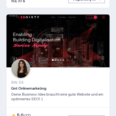
Від 30 $
BW, DE
Gnt Onlinemarketing
Deine Business-Idee braucht eine gute Website und ein
optimiertes SEO! :)
5,0
(
27
)