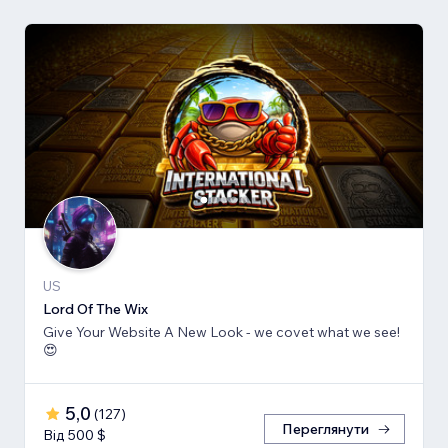
US
Lord Of The Wix
Give Your Website A New Look - we covet what we see!
😍
5,0
(
127
)
Переглянути
Від 500 $