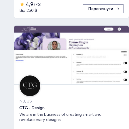
4,9
(
76
)
Переглянути
Від 250 $
NJ, US
CTG - Design
We are in the business of creating smart and
revolucionary designs.