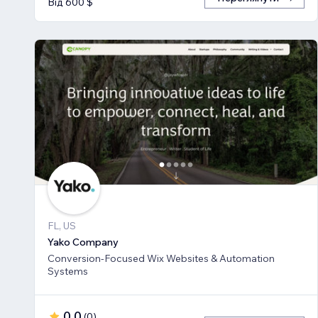
Від 600 $
FL, US
Yako Company
Conversion-Focused Wix Websites & Automation
Systems
0,0
(
0
)