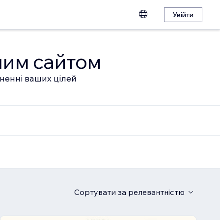
Увійти
шим сайтом
гненні ваших цілей
Сортувати
за релевантністю