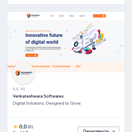
KA, IN
Venkateshwara Softwares
Digital Solutions, Designed to Grow.
0,0
(
0
)
Переглянути