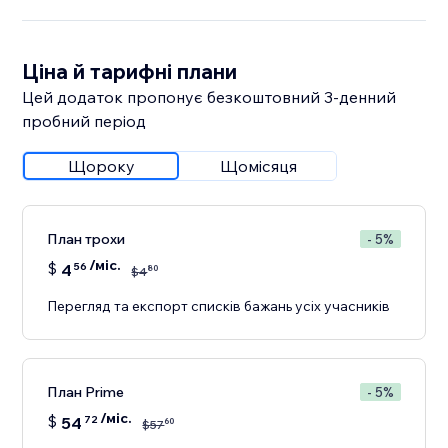
Ціна й тарифні плани
Цей додаток пропонує безкоштовний 3‑денний
пробний період
Щороку
Щомісяця
План трохи
- 5%
/міс.
$
4
56
80
$
4
Перегляд та експорт списків бажань усіх учасників
План Prime
- 5%
/міс.
$
54
72
60
$
57