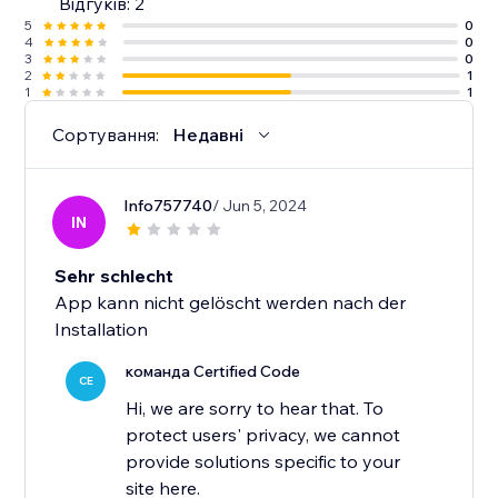
Відгуків: 2
5
0
4
0
3
0
2
1
1
1
Сортування:
Недавні
Info757740
/ Jun 5, 2024
IN
Sehr schlecht
App kann nicht gelöscht werden nach der
Installation
команда Certified Code
CE
Hi, we are sorry to hear that. To
protect users' privacy, we cannot
provide solutions specific to your
site here.