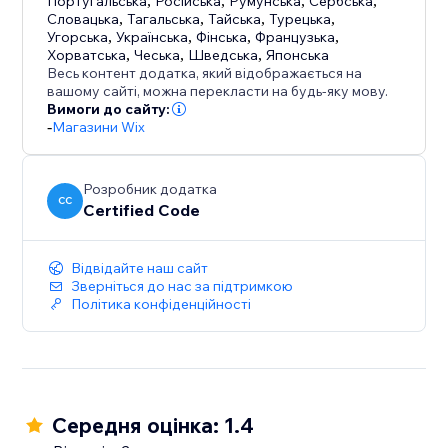
Португальська
,
Російська
,
Румунська
,
Сербська
,
Словацька
,
Тагальська
,
Тайська
,
Турецька
,
Угорська
,
Українська
,
Фінська
,
Французька
,
Хорватська
,
Чеська
,
Шведська
,
Японська
Весь контент додатка, який відображається на
вашому сайті, можна перекласти на будь-яку мову.
Вимоги до сайту:
-
Магазини Wix
Розробник додатка
CC
Certified Code
Відвідайте наш сайт
Зверніться до нас за підтримкою
Політика конфіденційності
Середня оцінка: 1.4