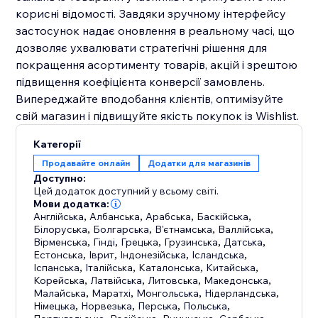
корисні відомості. Завдяки зручному інтерфейсу
застосунок надає оновлення в реальному часі, що
дозволяє ухвалювати стратегічні рішення для
покращення асортименту товарів, акцій і зрештою
підвищення коефіцієнта конверсії замовлень.
Випереджайте вподобання клієнтів, оптимізуйте
свій магазин і підвищуйте якість покупок із Wishlist.
Категорії
Продавайте онлайн
Додатки для магазинів
Доступно:
Цей додаток доступний у всьому світі.
Мови додатка:
Англійська
,
Албанська
,
Арабська
,
Баскійська
,
Білоруська
,
Болгарська
,
В'єтнамська
,
Валлійська
,
Вірменська
,
Гінді
,
Грецька
,
Грузинська
,
Датська
,
Естонська
,
Іврит
,
Індонезійська
,
Ісландська
,
Іспанська
,
Італійська
,
Каталонська
,
Китайська
,
Корейська
,
Латвійська
,
Литовська
,
Македонська
,
Малайська
,
Маратхі
,
Монгольська
,
Нідерландська
,
Німецька
,
Норвезька
,
Перська
,
Польська
,