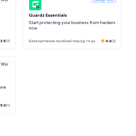
Guardz Essentials
Start protecting your business from hackers
now
3.5
(3)
Безкоштовний пробний період 14 дн.
4.6
(2)
 Wix
 one
5.0
(1)