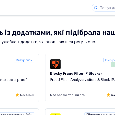
 із додатками, які підібрала н
і улюблені додатки, які оновлюються регулярно.
Вибір Wix
Вибір
-
Blocky Fraud Filter IP Blocker
nto social proof
Fraud Filter: Analyze visitors & Block IP
4.8
(4023)
Має безкоштовний план
4.
ідтверджено у Wix
Підтверджено у