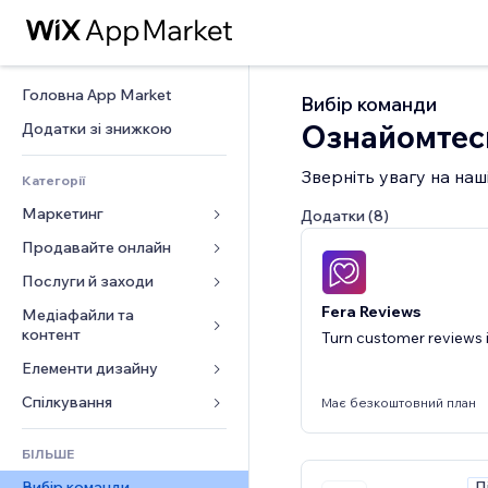
Головна App Market
Вибір команди
Ознайомтесь
Додатки зі знижкою
Зверніть увагу на наш
Категорії
Маркетинг
Додатки (8)
Продавайте онлайн
Реклама
Мобільний
Послуги й заходи
Додатки для магазинів
Аналітика
Fera Reviews
Надсилання та доставка
Медіафайли та 
Готелі
контент
Turn customer reviews i
Соцмережі
Кнопки продажу
Заходи
Елементи дизайну
Галерея
SEO
Онлайн‑курси
Ресторани
Музика
Залучення
Карти й навігація
Спілкування 
Друк на замовлення
Має безкоштовний план
Нерухомість
Подкасти
Розміщення сайту
Конфіденційність і безпека
Бухгалтерський облік
Форми
Запис на послуги
БІЛЬШЕ
Фотографія
Ел. пошта
Годинник
Купони й лояльність
Блог
П
Вибір команди