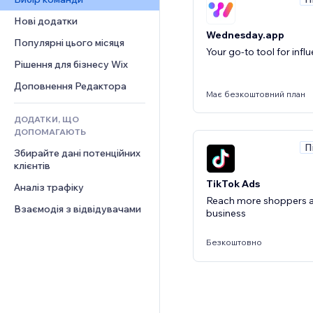
Відео
Конверсія
Шаблони сторінок
Рішення для складів
Опитування
Нові додатки
PDF
Ефекти зображення
Дропшипінг
Чат
Wednesday.app
Обмін файлами
Популярні цього місяця
Кнопки та меню
Тарифні плани й підписки
Коментарі
Your go-to tool for infl
Новини
Банери та бейджі
Краудфандинг
Рішення для бізнесу Wix
Телефон
Контент‑послуги
Калькулятори
Їжа та напої
Спільнота
Доповнення Редактора
Має безкоштовний план
Ефекти для тексту
Пошук
Відгуки
ДОДАТКИ, ЩО
Погода
CRM
ДОПОМАГАЮТЬ
Графіки й таблиці
П
Збирайте дані потенційних 
клієнтів
TikTok Ads
Аналіз трафіку
Reach more shoppers 
Взаємодія з відвідувачами
business
Безкоштовно