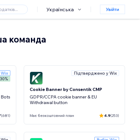
Українська
Увійти
аша команда
 Wix
Підтверджено у Wix
 30%
Cookie Banner by Consentik CMP
, Bots
GDPR/CCPA cookie banner & EU
Withdrawal button
7
(681)
Має безкоштовний план
4.9
(253)
 Wix
Вибір Wix