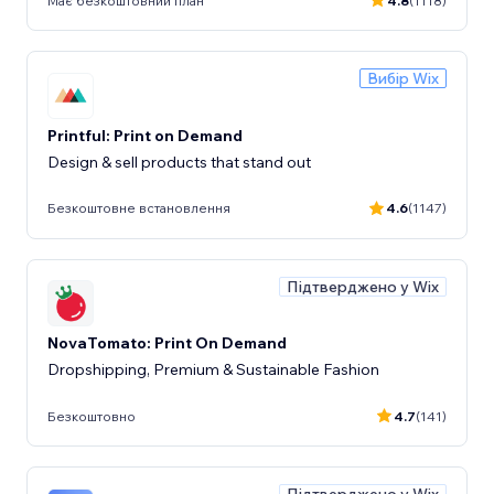
Має безкоштовний план
4.8
(1118)
Вибір Wix
Printful: Print on Demand
Design & sell products that stand out
Безкоштовне встановлення
4.6
(1147)
Підтверджено у Wix
NovaTomato: Print On Demand
Dropshipping, Premium & Sustainable Fashion
Безкоштовно
4.7
(141)