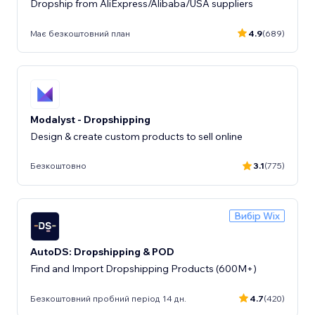
Dropship from AliExpress/Alibaba/USA suppliers
Має безкоштовний план
4.9
(689)
Modalyst - Dropshipping
Design & create custom products to sell online
Безкоштовно
3.1
(775)
Вибір Wix
AutoDS: Dropshipping & POD
Find and Import Dropshipping Products (600M+)
Безкоштовний пробний період 14 дн.
4.7
(420)