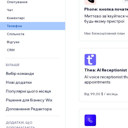
Відео
Конверсія
Шаблони сторінок
Рішення для складів
Опитування
PDF
Phone: кнопка почат
Ефекти зображення
Дропшипінг
Чат
Миттєво зв'язуйтеся 
Обмін файлами
Кнопки та меню
Тарифні плани й підписки
Коментарі
будь-якому пристрої
Новини
Банери та бейджі
Краудфандинг
Телефон
Контент‑послуги
Калькулятори
Має безкоштовний план
Їжа та напої
Спільнота
Ефекти для тексту
Пошук
Відгуки
Погода
CRM
Графіки й таблиці
БІЛЬШЕ
Thea: AI Receptionist
Вибір команди
AI voice receptionist t
appointments
Нові додатки
Популярні цього місяця
Від 99,00 $ / місяць
Рішення для бізнесу Wix
Доповнення Редактора
ДОДАТКИ, ЩО
ДОПОМАГАЮТЬ