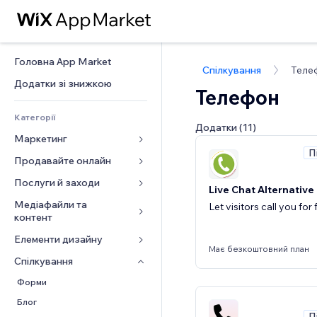
Головна App Market
Спілкування
Теле
Додатки зі знижкою
Телефон
Категорії
Додатки (11)
Маркетинг
П
Продавайте онлайн
Реклама
Мобільний
Послуги й заходи
Додатки для магазинів
Live Chat Alternative
Аналітика
Надсилання та доставка
Медіафайли та 
Готелі
Let visitors call you for
контент
Соцмережі
Кнопки продажу
Заходи
Елементи дизайну
Галерея
SEO
Онлайн‑курси
Ресторани
Має безкоштовний план
Музика
Залучення
Карти й навігація
Спілкування 
Друк на замовлення
Нерухомість
Подкасти
Розміщення сайту
Конфіденційність і безпека
Бухгалтерський облік
Форми
Запис на послуги
Фотографія
Ел. пошта
Годинник
Купони й лояльність
Блог
П