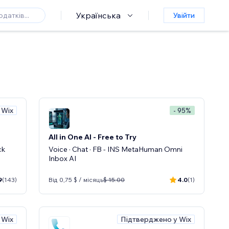
Українська
Увійти
 Wix
- 95%
All in One AI - Free to Try
ck
Voice · Chat · FB - INS MetaHuman Omni
Inbox AI
9
(143)
Від 0,75 $ / місяць
$ 15.00
4.0
(1)
 Wix
Підтверджено у Wix