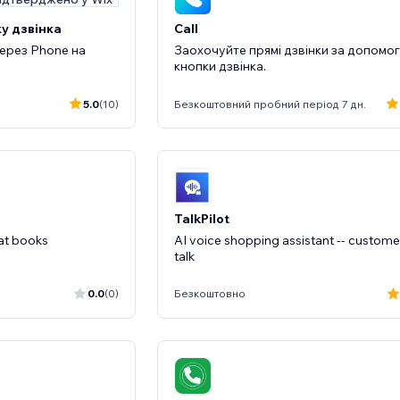
ку дзвінка
Call
через Phone на
Заохочуйте прямі дзвінки за допомо
кнопки дзвінка.
5.0
(10)
Безкоштовний пробний період 7 дн.
TalkPilot
hat books
AI voice shopping assistant -- custome
talk
0.0
(0)
Безкоштовно