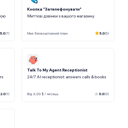
Кнопка "Зателефонувати"
гою
Миттєві дзвінки з вашого магазину
5.0
(7)
Має безкоштовний план
5.0
(5)
Talk To My Agent Receptionist
rs
24/7 AI receptionist: answers calls & books
2.0
(1)
Від 6,00 $ / місяць
0.0
(0)