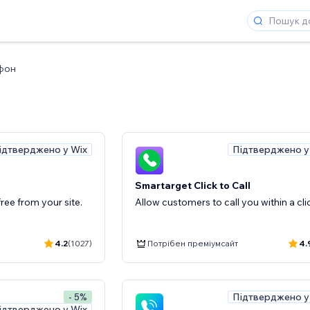
фон
ідтверджено у Wix
Підтверджено у
Smartarget Click to Call
 free from your site.
Allow customers to call you within a cli
4.2
(1027)
Потрібен преміумсайт
4.
Підтверджено у
- 5%
ідтверджено у Wix