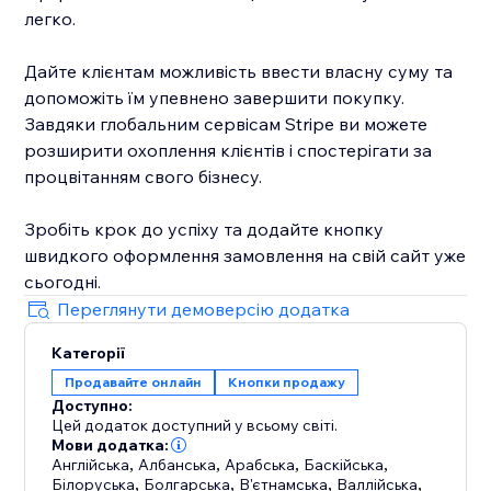
легко.
Дайте клієнтам можливість ввести власну суму та
допоможіть їм упевнено завершити покупку.
Завдяки глобальним сервісам Stripe ви можете
розширити охоплення клієнтів і спостерігати за
процвітанням свого бізнесу.
Зробіть крок до успіху та додайте кнопку
швидкого оформлення замовлення на свій сайт уже
сьогодні.
Переглянути демоверсію додатка
Категорії
Продавайте онлайн
Кнопки продажу
Доступно:
Цей додаток доступний у всьому світі.
Мови додатка:
Англійська
,
Албанська
,
Арабська
,
Баскійська
,
Білоруська
,
Болгарська
,
В'єтнамська
,
Валлійська
,