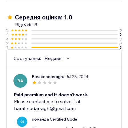
Середня оцінка: 1.0
Відгуків: 3
5
0
4
0
3
0
2
0
1
3
Сортування:
Недавні
Baratinodarragh
/ Jul 28, 2024
BA
Paid premium and it doesn't work.
Please contact me to solve it at
baratinodarragh@gmail.com
команда Certified Code
CE