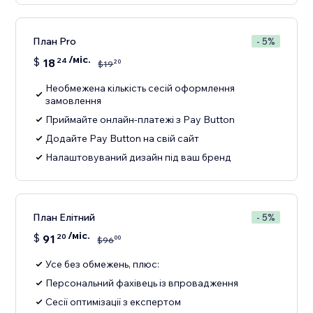
План Pro
- 5%
/міс.
$
18
24
20
$
19
Необмежена кількість сесій оформлення
замовлення
Приймайте онлайн-платежі з Pay Button
Додайте Pay Button на свій сайт
Налаштовуваний дизайн під ваш бренд
План Елітний
- 5%
/міс.
$
91
20
00
$
96
Усе без обмежень, плюс:
Персональний фахівець із впровадження
Сесії оптимізації з експертом