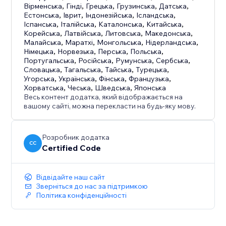
Вірменська
,
Гінді
,
Грецька
,
Грузинська
,
Датська
,
Естонська
,
Іврит
,
Індонезійська
,
Ісландська
,
Іспанська
,
Італійська
,
Каталонська
,
Китайська
,
Корейська
,
Латвійська
,
Литовська
,
Македонська
,
Малайська
,
Маратхі
,
Монгольська
,
Нідерландська
,
Німецька
,
Норвезька
,
Перська
,
Польська
,
Португальська
,
Російська
,
Румунська
,
Сербська
,
Словацька
,
Тагальська
,
Тайська
,
Турецька
,
Угорська
,
Українська
,
Фінська
,
Французька
,
Хорватська
,
Чеська
,
Шведська
,
Японська
Весь контент додатка, який відображається на
вашому сайті, можна перекласти на будь-яку мову.
Розробник додатка
CC
Certified Code
Відвідайте наш сайт
Зверніться до нас за підтримкою
Політика конфіденційності