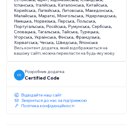
Іспанська
,
Італійська
,
Каталонська
,
Китайська
,
Корейська
,
Латвійська
,
Литовська
,
Македонська
,
Малайська
,
Маратхі
,
Монгольська
,
Нідерландська
,
Німецька
,
Норвезька
,
Перська
,
Польська
,
Португальська
,
Російська
,
Румунська
,
Сербська
,
Словацька
,
Тагальська
,
Тайська
,
Турецька
,
Угорська
,
Українська
,
Фінська
,
Французька
,
Хорватська
,
Чеська
,
Шведська
,
Японська
Весь контент додатка, який відображається на
вашому сайті, можна перекласти на будь-яку мову.
Розробник додатка
CC
Certified Code
Відвідайте наш сайт
Зверніться до нас за підтримкою
Політика конфіденційності