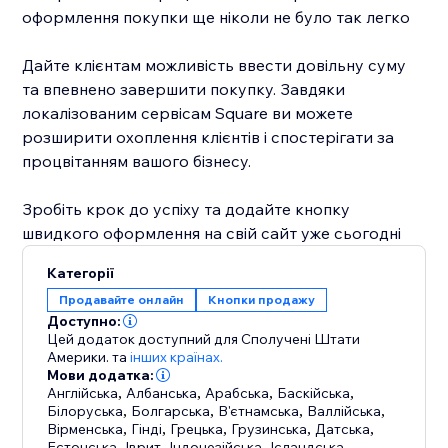
оформлення покупки ще ніколи не було так легко
Дайте клієнтам можливість ввести довільну суму
та впевнено завершити покупку. Завдяки
локалізованим сервісам Square ви можете
розширити охоплення клієнтів і спостерігати за
процвітанням вашого бізнесу.
Зробіть крок до успіху та додайте кнопку
швидкого оформлення на свій сайт уже сьогодні
Категорії
Продавайте онлайн
Кнопки продажу
Доступно:
Цей додаток доступний для Сполучені Штати
Америки.
та
інших країнах.
Мови додатка:
Англійська
,
Албанська
,
Арабська
,
Баскійська
,
Білоруська
,
Болгарська
,
В'єтнамська
,
Валлійська
,
Вірменська
,
Гінді
,
Грецька
,
Грузинська
,
Датська
,
Естонська
,
Іврит
,
Індонезійська
,
Ісландська
,