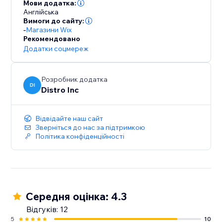
they successfully place an order on the site.
Мови додатка:
Англійська
Вимоги до сайту:
-
Магазини Wix
Рекомендовано
Додатки соцмереж
Розробник додатка
DI
Distro Inc
Відвідайте наш сайт
Зверніться до нас за підтримкою
Політика конфіденційності
Середня оцінка: 4.3
Відгуків: 12
5
10