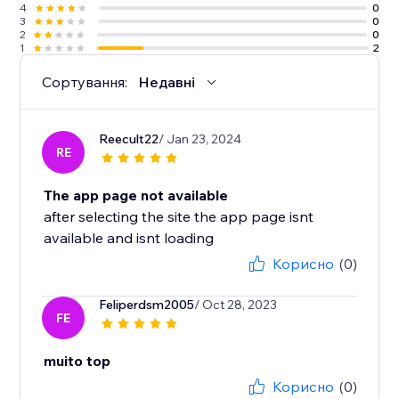
4
0
3
0
2
0
1
2
Сортування:
Недавні
Reecult22
/ Jan 23, 2024
RE
The app page not available
after selecting the site the app page isnt
available and isnt loading
Корисно
(0)
Feliperdsm2005
/ Oct 28, 2023
FE
muito top
Корисно
(0)