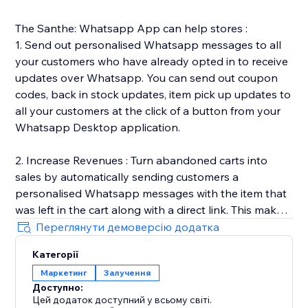
The Santhe: Whatsapp App can help stores :
1. Send out personalised Whatsapp messages to all
your customers who have already opted in to receive
updates over Whatsapp. You can send out coupon
codes, back in stock updates, item pick up updates to
all your customers at the click of a button from your
Whatsapp Desktop application.
2. Increase Revenues : Turn abandoned carts into
sales by automatically sending customers a
personalised Whatsapp messages with the item that
was left in the cart along with a direct link. This makes
it easy for customers to go back and complete the
Переглянути демоверсію додатка
purchase.
Категорії
Маркетинг
Залучення
3. Automated Transactional Updates : We send out
Доступно:
order & shipping updates to all your customers once
Цей додаток доступний у всьому світі.