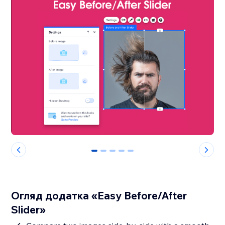
0
1
2
3
4
Огляд додатка «Easy Before/After
Slider»