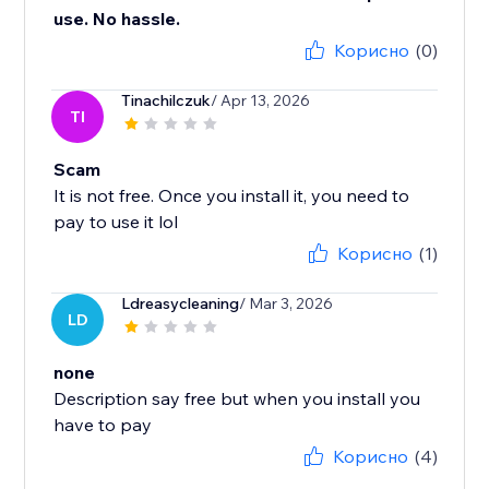
use. No hassle.
Корисно
(0)
Tinachilczuk
/ Apr 13, 2026
TI
Scam
It is not free. Once you install it, you need to
pay to use it lol
Корисно
(1)
Ldreasycleaning
/ Mar 3, 2026
LD
none
Description say free but when you install you
have to pay
Корисно
(4)