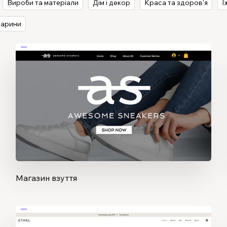
Вироби та матеріали
Дім і декор
Краса та здоров'я
Ї
варини
Магазин взуття