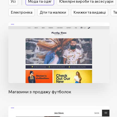
Усі
Мода та одяг
Ювелірні вироби та аксесуари
Електроніка
Діти та малюки
Книжки та видавці
Т
Магазини з продажу футболок