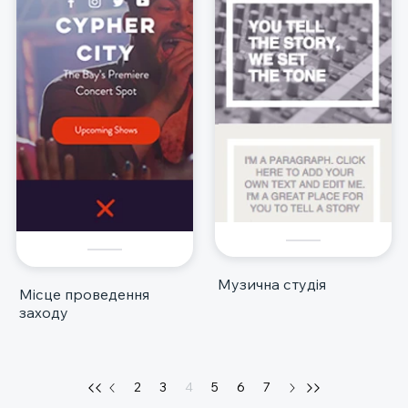
Музична студія
Місце проведення
заходу
2
3
4
5
6
7