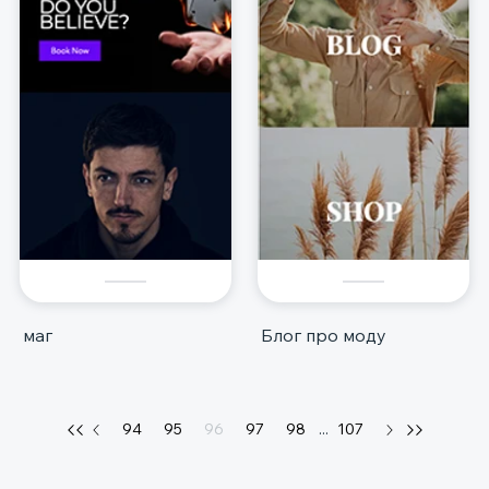
маг
Блог про моду
94
95
96
97
98
...
107