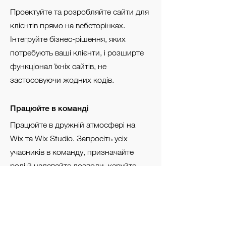
Проектуйте та розробляйте сайти для
клієнтів прямо на вебсторінках.
Інтегруйте бізнес-рішення, яких
потребують ваші клієнти, і розширте
функціонал їхніх сайтів, не
застосовуючи жодних кодів.
Працюйте в команді
Працюйте в дружній атмосфері на
Wix та Wix Studio. Запросіть усіх
учасників в команду, призначайте
ролі й надавайте дозволи, керуйте
всіма своїми проєктами в одному
місці.
Розвивайте своє агентство або