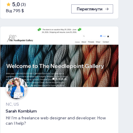
5,0
(
3
)
Переглянути
Від 795 $
NC, US
Sarah Kornblum
Hi! I'm a freelance web designer and developer. How
can I help?