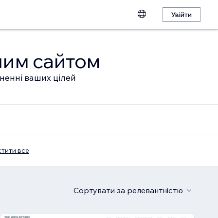
Увійти
шим сайтом
гненні ваших цілей
тити все
Сортувати
за релевантністю