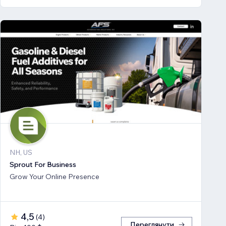
NH, US
Sprout For Business
Grow Your Online Presence
4,5
(
4
)
Переглянути