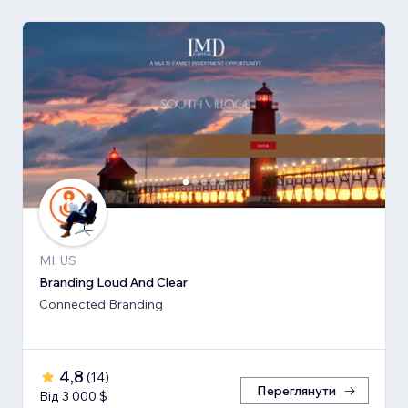
MI, US
Branding Loud And Clear
Connected Branding
4,8
(
14
)
Переглянути
Від 3 000 $