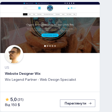
US
Website Designer Wix
Wix Legend Partner - Web Design Specialist
5,0
(
31
)
Переглянути
Від 150 $