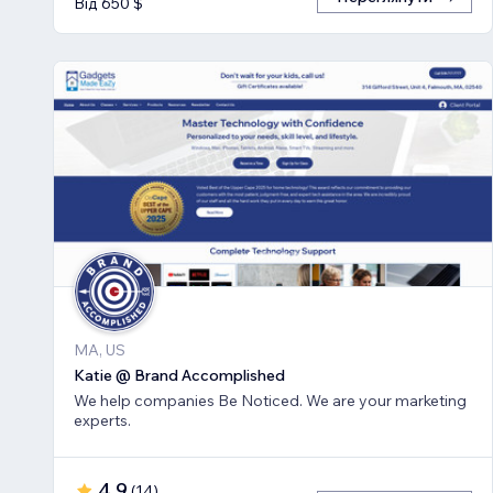
Від 650 $
MA, US
Katie @ Brand Accomplished
We help companies Be Noticed. We are your marketing
experts.
4,9
(
14
)