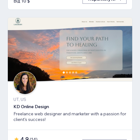
Від 10 $
UT, US
KD Online Design
Freelance web designer and marketer with a passion for
client's success!
4,9
(
14
)