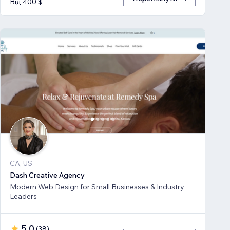
Від 400 $
CA, US
Dash Creative Agency
Modern Web Design for Small Businesses & Industry
Leaders
5,0
(
38
)