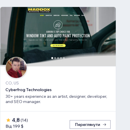
CO, US
Cyberfrog Technologies
30+ years experience as an artist, designer, developer,
and SEO manager.
4,8
(
14
)
Переглянути
Від 199 $