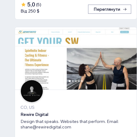
5,0
(
5
)
Переглянути
Від 250 $
CO, US
Rewire Digital
Design that speaks. Websites that perform. Email:
shane@rewiredigital.com