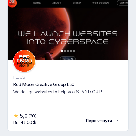
FL, US
Red Moon Creative Group LLC
We design websites to help you STAND OUT!
5,0
(
20
)
Переглянути
Від 4 500 $