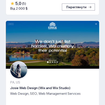
5,0
(
5
)
Переглянути
Від 2 000 $
PA, US
Josie Web Design (Wix and Wix Studio)
Web Design, SEO, Web Management Services