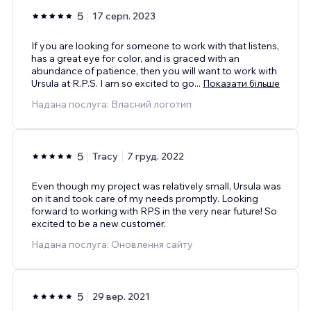
5
17 серп. 2023
If you are looking for someone to work with that listens,
has a great eye for color, and is graced with an
abundance of patience, then you will want to work with
Ursula at R.P.S. I am so excited to go
...
Показати більше
Надана послуга: Власний логотип
5
Tracy
7 груд. 2022
Even though my project was relatively small, Ursula was
on it and took care of my needs promptly. Looking
forward to working with RPS in the very near future! So
excited to be a new customer.
Надана послуга: Оновлення сайту
5
29 вер. 2021