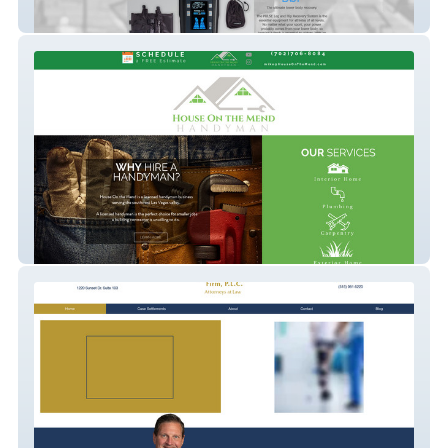
activeedge
houseonthemend