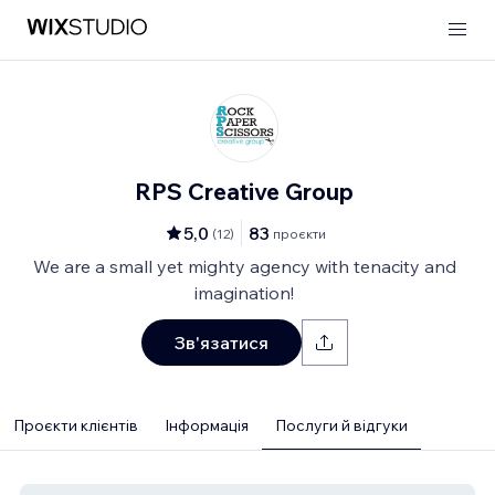
RPS Creative Group
5,0
83
(
12
)
проєкти
We are a small yet mighty agency with tenacity and
imagination!
Зв'язатися
Проєкти клієнтів
Інформація
Послуги й відгуки