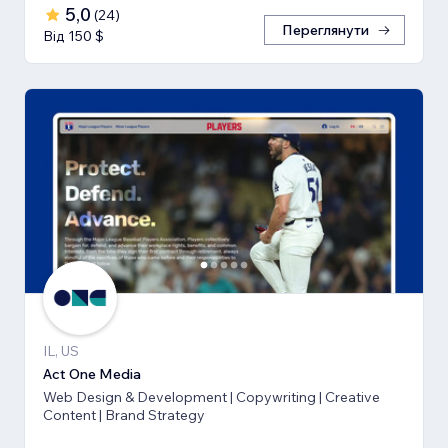
5,0
(
24
)
Переглянути
Від 150 $
IL, US
Act One Media
Web Design & Development | Copywriting | Creative
Content | Brand Strategy