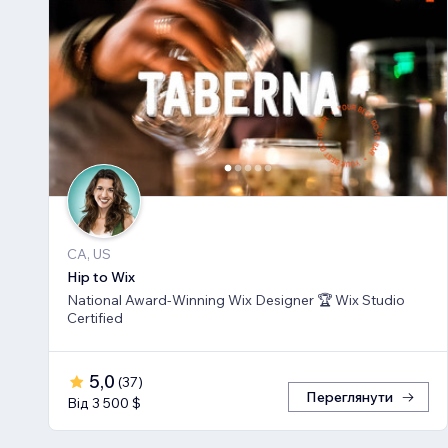
CA, US
Hip to Wix
National Award-Winning Wix Designer 🏆 Wix Studio
Certified
5,0
(
37
)
Переглянути
Від 3 500 $