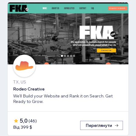
TX, US
Rodeo Creative
We'll Build your Website and Rank it on Search. Get
Ready to Grow.
5,0
(
46
)
Переглянути
Від 399 $