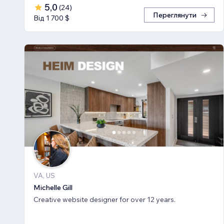
5,0
(
24
)
Переглянути
Від 1 700 $
VA, US
Michelle Gill
Creative website designer for over 12 years.