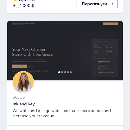
Переглянути
Від 1 000 $
SC, US
Ink and Key
We write and design websites that inspire action and
increase your revenue.