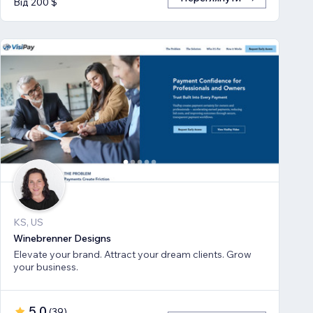
Від 200 $
KS, US
Winebrenner Designs
Elevate your brand. Attract your dream clients. Grow
your business.
5,0
(
39
)