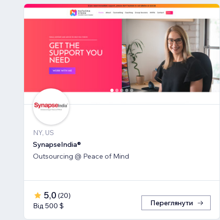
NY, US
SynapseIndia®
Outsourcing @ Peace of Mind
5,0
(
20
)
Переглянути
Від 500 $