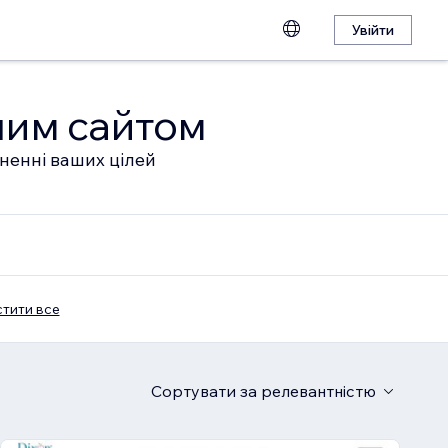
Увійти
шим сайтом
гненні ваших цілей
тити все
Сортувати
за релевантністю