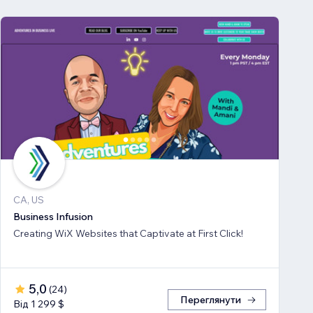
CA, US
Business Infusion
Creating WiX Websites that Captivate at First Click!
5,0
(
24
)
Переглянути
Від 1 299 $