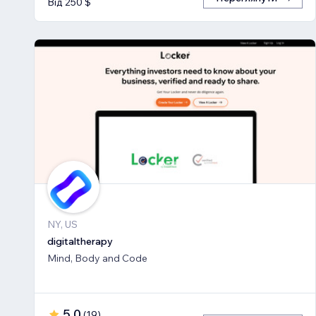
Від 250 $
NY, US
digitaltherapy
Mind, Body and Code
5,0
(
19
)