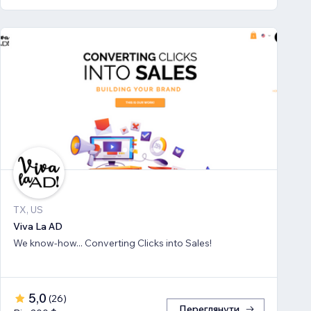
TX, US
Viva La AD
We know-how... Converting Clicks into Sales!
5,0
(
26
)
Переглянути