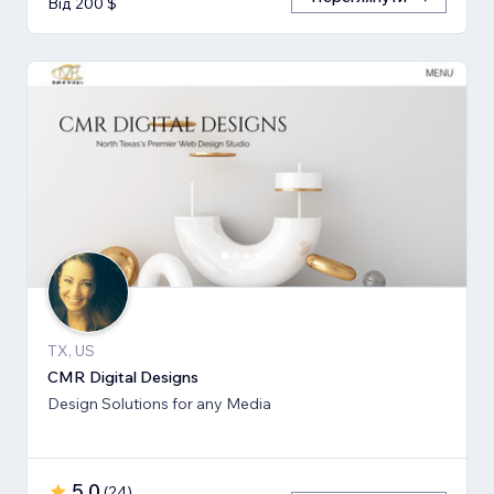
Від 200 $
TX, US
CMR Digital Designs
Design Solutions for any Media
5,0
(
24
)