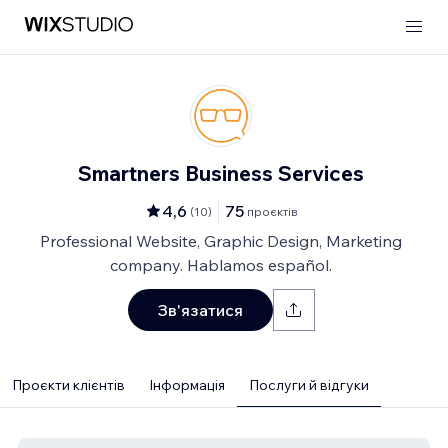
Smartners Business Services
4,6
75
(
10
)
проєктів
Professional Website, Graphic Design, Marketing
company. Hablamos español.
Зв'язатися
Проєкти клієнтів
Інформація
Послуги й відгуки