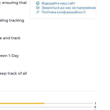
, ensuring that
Відвідайте наш сайт
Зверніться до нас за підтримкою
Політика конфіденційності
ting tracking
e and track
ween 1-Day
ep track of all
ducing the hassle
1
0