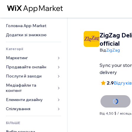
Головна App Market
ZigZag Del
Додатки зі знижкою
official
Категорії
Від
ZigZag
Маркетинг
Sync your stor
Продавайте онлайн
Реклама
delivery
Мобільний
Послуги й заходи
Додатки для магазинів
2.9
Відгуків
Аналітика
Надсилання та доставка
Медіафайли та 
Готелі
контент
Соцмережі
Кнопки продажу
Заходи
Елементи дизайну
Галерея
SEO
Онлайн‑курси
Ресторани
Музика
Залучення
Карти й навігація
Спілкування 
Друк на замовлення
Нерухомість
Від 4,50 $ / місяць
Подкасти
Розміщення сайту
Конфіденційність і безпека
Бухгалтерський облік
Форми
Запис на послуги
БІЛЬШЕ
Фотографія
Ел. пошта
Годинник
Купони й лояльність
Блог
Вибір команди