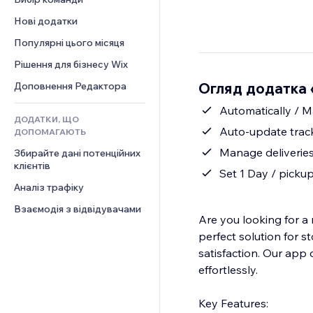
Відео
Конверсія
Шаблони сторінок
Рішення для складів
Опитування
Нові додатки
PDF
Ефекти зображення
Дропшипінг
Чат
Обмін файлами
Популярні цього місяця
Кнопки та меню
Тарифні плани й підписки
Коментарі
Новини
Банери та бейджі
Краудфандинг
Рішення для бізнесу Wix
Телефон
Контент‑послуги
Калькулятори
Їжа та напої
Спільнота
Огляд додатка «
Доповнення Редактора
Ефекти для тексту
Пошук
Відгуки
Automatically / M
ДОДАТКИ, ЩО
Погода
CRM
Auto-update trac
ДОПОМАГАЮТЬ
Графіки й таблиці
Manage deliveries 
Збирайте дані потенційних 
клієнтів
Set 1 Day / pickup
Аналіз трафіку
Взаємодія з відвідувачами
Are you looking for a 
perfect solution for 
satisfaction. Our app 
effortlessly.
Key Features: