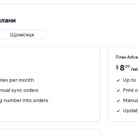
плани
Щомісяця
План Adva
8
00
$
/мі
eries per month
Up to 
nual sync orders
Print 
g number into orders
Manual
Update