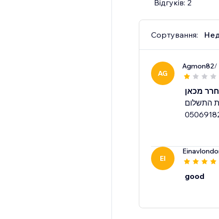
Відгуків: 2
Сортування:
Нед
Agmon82
/
AG
חרר מכאן
 לבטל את התשלום
Einavlond
EI
good