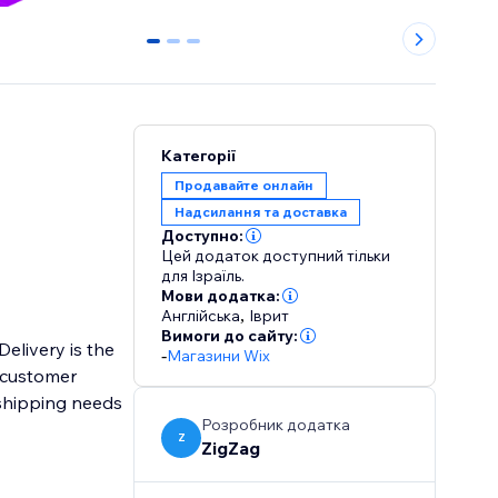
0
1
2
Категорії
Продавайте онлайн
Надсилання та доставка
Доступно:
Цей додаток доступний тільки
для Ізраїль.
Мови додатка:
Англійська
,
Іврит
Вимоги до сайту:
Delivery is the
-
Магазини Wix
e customer
 shipping needs
Розробник додатка
Z
ZigZag