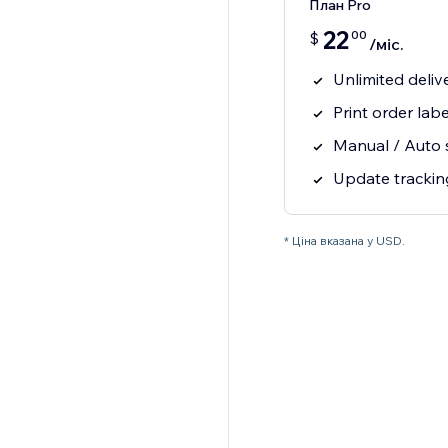
План Pro
22
00
$
/міс.
Unlimited deliv
Print order labe
Manual / Auto 
Update trackin
* Ціна вказана у USD.