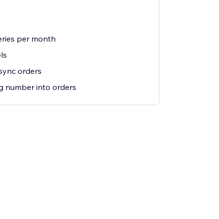
eries per month
ls
sync orders
g number into orders