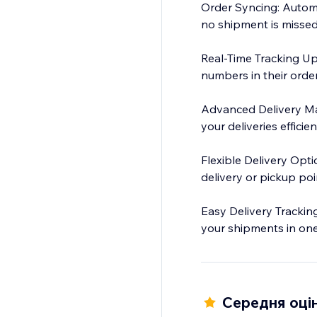
Order Syncing: Automat
no shipment is missed
Real-Time Tracking Up
numbers in their order
Advanced Delivery Man
your deliveries efficie
Flexible Delivery Opt
delivery or pickup poin
Easy Delivery Tracking
your shipments in one
Quick Label Printing: P
Середня оцін