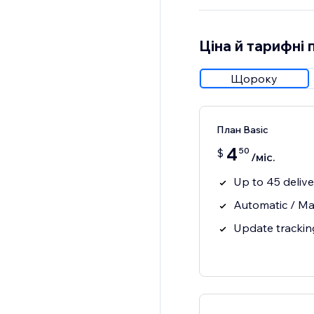
Ціна й тарифні 
Щороку
План Basic
4
50
$
/міс.
Up to 45 deliv
Automatic / Ma
Update trackin