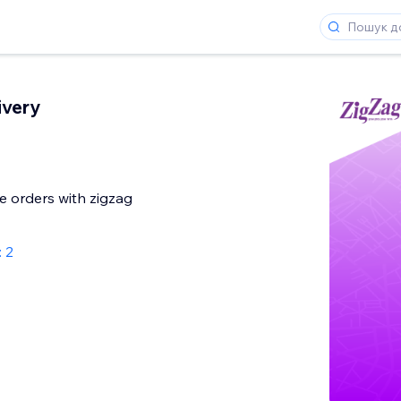
ivery
e orders with zigzag
: 2