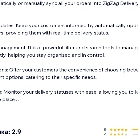
ically or manually sync all your orders into ZigZag Delivery
.
dates: Keep your customers informed by automatically upda
s, providing them with real-time delivery status.
agement: Utilize powerful filter and search tools to manag
ntly, helping you stay organized and in control.
ions: Offer your customers the convenience of choosing bet
t options, catering to their specific needs.
: Monitor your delivery statuses with ease, allowing you to ke
 place.
rint order labels in just a few clicks, saving you time and re
5
ка: 2.9
4