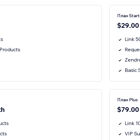
План Start
$29.00
ts
Link 5
Products
Reques
Zendr
Basic 
План Plus
th
$79.00
ucts
Link 1
cts
VIP S