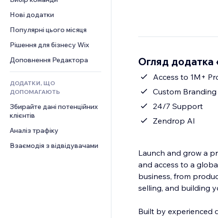
Відео
Конверсія
Шаблони сторінок
Рішення для складів
Опитування
Нові додатки
PDF
Ефекти зображення
Дропшипінг
Чат
Обмін файлами
Популярні цього місяця
Кнопки та меню
Тарифні плани й підписки
Коментарі
Новини
Банери та бейджі
Краудфандинг
Рішення для бізнесу Wix
Телефон
Контент‑послуги
Калькулятори
Їжа та напої
Спільнота
Огляд додатка 
Доповнення Редактора
Ефекти для тексту
Пошук
Відгуки
Access to 1M+ Pr
ДОДАТКИ, ЩО
Погода
CRM
Custom Branding
ДОПОМАГАЮТЬ
Графіки й таблиці
24/7 Support
Збирайте дані потенційних 
клієнтів
Zendrop AI
Аналіз трафіку
Взаємодія з відвідувачами
Launch and grow a pro
and access to a globa
business, from product
selling, and building 
Built by experienced 