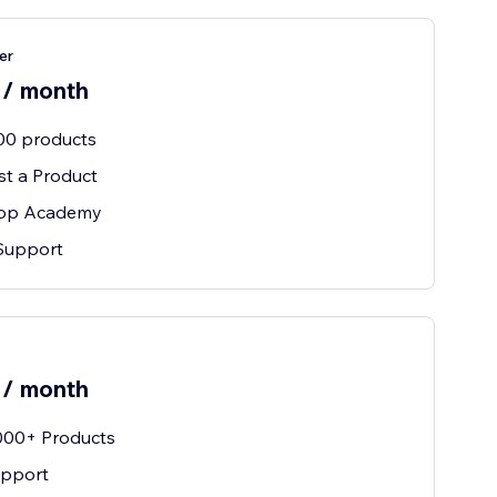
er
 / month
00 products
t a Product
op Academy
Support
 / month
000+ Products
upport