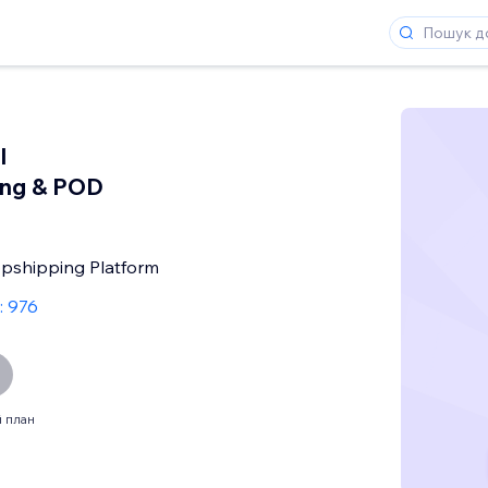
I
ing & POD
opshipping Platform
: 976
 план