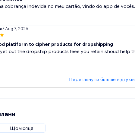
ma cobrança indevida no meu cartão, vindo do app de vocês
a
/ Aug 7, 2026
ood platiform to cipher products for dropshipping
yet but the dropship products feee you retain shoud help th
Переглянути більше відгуків
плани
Щомісяця