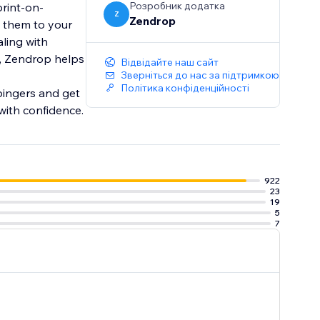
Розробник додатка
print-on-
Z
Zendrop
 them to your
aling with
k, Zendrop helps
Відвідайте наш сайт
Зверніться до нас за підтримкою
Політика конфіденційності
ingers and get
with confidence.
922
23
19
5
7