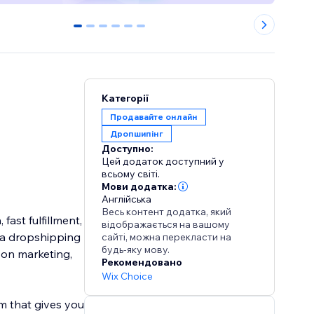
0
1
2
3
4
5
Категорії
Продавайте онлайн
Дропшипінг
Доступно:
Цей додаток доступний у
всьому світі.
Мови додатка:
Англійська
Весь контент додатка, який
ast fulfillment,
відображається на вашому
g a dropshipping
сайті, можна перекласти на
будь-яку мову.
 on marketing,
Рекомендовано
Wix Choice
m that gives you