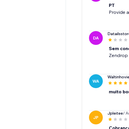
PT
Provide a
Datailsstor
DA
Sem con
Zendrop n
Waltinhovi
WA
muito b
Jpleitee
/ A
JP
Cobrança