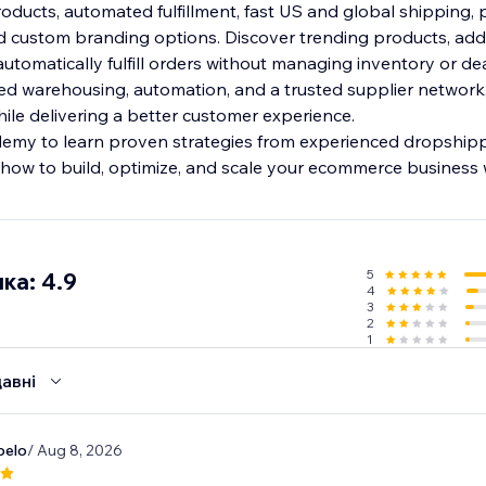
oducts, automated fulfillment, fast US and global shipping, 
 custom branding options. Discover trending products, add
automatically fulfill orders without managing inventory or de
ized warehousing, automation, and a trusted supplier networ
while delivering a better customer experience.
my to learn proven strategies from experienced dropshipp
 how to build, optimize, and scale your ecommerce business 
5
ка: 4.9
4
3
2
1
авні
elo
/ Aug 8, 2026