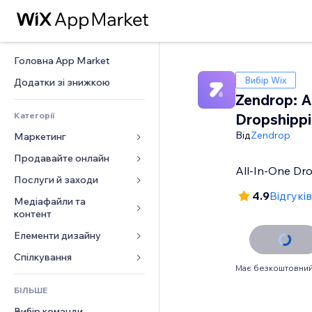
Головна App Market
Вибір Wix
Додатки зі знижкою
Zendrop: A
Категорії
Dropshipp
Від
Zendrop
Маркетинг
Продавайте онлайн
Реклама
All-In-One Dr
Мобільний
Послуги й заходи
Додатки для магазинів
4.9
Відгуків
Аналітика
Надсилання та доставка
Медіафайли та 
Готелі
контент
Соцмережі
Кнопки продажу
Заходи
Елементи дизайну
Галерея
SEO
Онлайн‑курси
Ресторани
Музика
Залучення
Карти й навігація
Спілкування 
Друк на замовлення
Нерухомість
Має безкоштовний
Подкасти
Розміщення сайту
Конфіденційність і безпека
Бухгалтерський облік
Форми
Запис на послуги
БІЛЬШЕ
Фотографія
Ел. пошта
Годинник
Купони й лояльність
Блог
Вибір команди