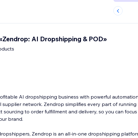
«Zendrop: AI Dropshipping & POD»
oducts
fitable AI dropshipping business with powerful automation, f
l supplier network. Zendrop simplifies every part of runnin
 sourcing to order fulfillment and delivery, so you can focus
your brand.
dropshippers, Zendrop is an all-in-one dropshipping platfor