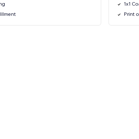
ng
1x1 Co
illment
Print