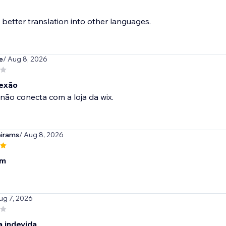
 better translation into other languages.
e
/ Aug 8, 2026
exão
ão conecta com a loja da wix.
eirams
/ Aug 8, 2026
om
ug 7, 2026
 indevida