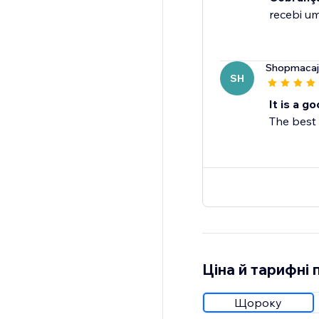
recebi u
Shopmacaj
SH
It is a g
The best 
Ціна й тарифні 
Щороку