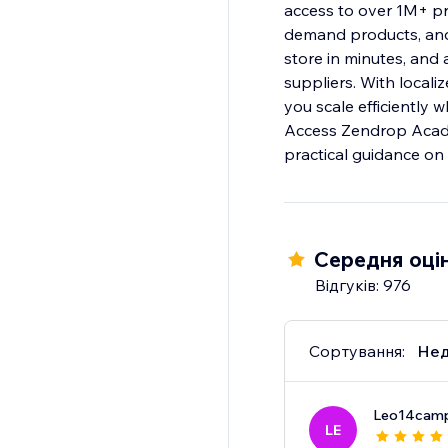
access to over 1M+ pr
demand products, and
store in minutes, and 
suppliers. With local
you scale efficiently 
Access Zendrop Acade
practical guidance on
Середня оцін
Відгуків: 976
Сортування:
Нед
Leo14camp
LE