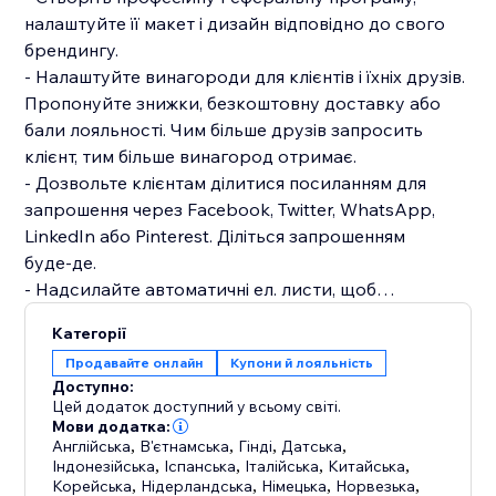
налаштуйте її макет і дизайн відповідно до свого
брендингу.
‑ Налаштуйте винагороди для клієнтів і їхніх друзів.
Пропонуйте знижки, безкоштовну доставку або
бали лояльності. Чим більше друзів запросить
клієнт, тим більше винагород отримає.
‑ Дозвольте клієнтам ділитися посиланням для
запрошення через Facebook, Twitter, WhatsApp,
LinkedIn або Pinterest. Діліться запрошенням
буде‑де.
‑ Надсилайте автоматичні ел. листи, щоб
рекламувати Реферальну програму і нагадувати
Категорії
клієнтам про доступні їм винагороди.
Продавайте онлайн
Купони й лояльність
‑ Відстежуйте ефективність програми, щоб
Доступно:
зрозуміти, що працює найкраще.
Цей додаток доступний у всьому світі.
‑ Запобігайте шахрайству — винагороди можуть
Мови додатка:
Англійська
,
В'єтнамська
,
Гінді
,
Датська
,
отримувати лише клієнти й друзі, які ввійшли на
Індонезійська
,
Іспанська
,
Італійська
,
Китайська
,
сайт.
Корейська
,
Нідерландська
,
Німецька
,
Норвезька
,