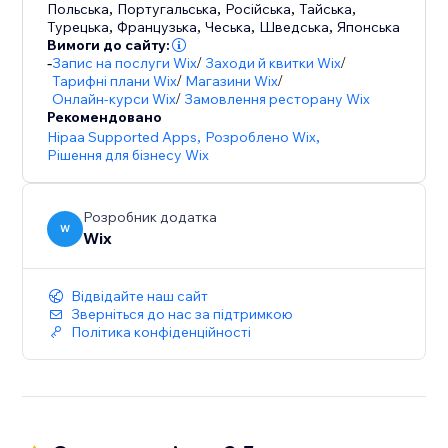
Для всіх користувачів Реферальної програми Wix
Польська
,
Португальська
,
Російська
,
Тайська
,
Турецька
,
Французька
,
Чеська
,
Шведська
,
Японська
доступна Служба підтримки.
Вимоги до сайту:
-
Запис на послуги Wix
/
Заходи й квитки Wix
/
Тарифні плани Wix
/
Магазини Wix
/
Онлайн-курси Wix
/
Замовлення ресторану Wix
Рекомендовано
Hipaa Supported Apps
,
Розроблено Wix
,
Рішення для бізнесу Wix
Розробник додатка
W
Wix
Відвідайте наш сайт
Зверніться до нас за підтримкою
Політика конфіденційності