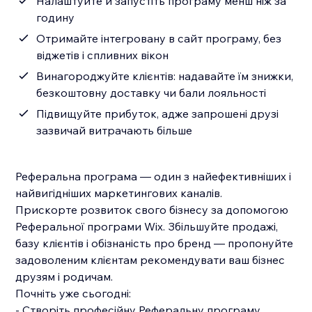
Налаштуйте й запустіть програму менш ніж за
годину
Отримайте інтегровану в сайт програму, без
віджетів і спливних вікон
Винагороджуйте клієнтів: надавайте їм знижки,
безкоштовну доставку чи бали лояльності
Підвищуйте прибуток, адже запрошені друзі
зазвичай витрачають більше
Реферальна програма — один з найефективніших і
найвигідніших маркетингових каналів.
Прискорте розвиток свого бізнесу за допомогою
Реферальної програми Wix. Збільшуйте продажі,
базу клієнтів і обізнаність про бренд — пропонуйте
задоволеним клієнтам рекомендувати ваш бізнес
друзям і родичам.
Почніть уже сьогодні:
‑ Створіть професійну Реферальну програму,