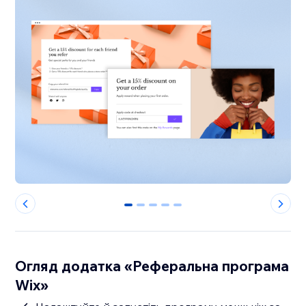
0
1
2
3
4
Огляд додатка «Реферальна програма
Wix»