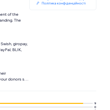
Політика конфіденційності
ent of the
randing. The
 Swish, giropay,
PayPal, BLIK,
heir
your donors so
9
0