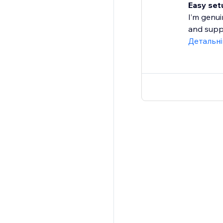
Easy setu
I’m genui
and suppo
Детальн