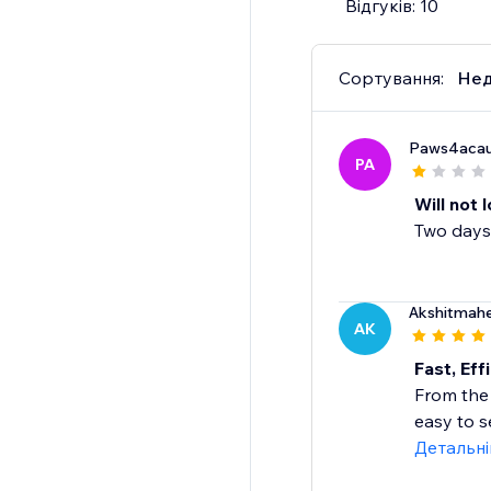
Відгуків: 10
Сортування:
Нед
Paws4acau
PA
Will not 
Two days 
Akshitmah
AK
Fast, Ef
From the 
easy to s
Детальн