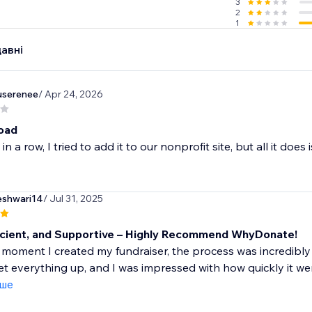
3
2
1
авні
serenee
/ Apr 24, 2026
load
in a row, I tried to add it to our nonprofit site, but all it do
eshwari14
/ Jul 31, 2025
ficient, and Supportive – Highly Recommend WhyDonate!
moment I created my fundraiser, the process was incredibly
et everything up, and I was impressed with how quickly it went 
іше