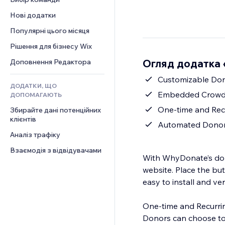
Відео
Конверсія
Шаблони сторінок
Рішення для складів
Опитування
Нові додатки
PDF
Ефекти зображення
Дропшипінг
Чат
Обмін файлами
Популярні цього місяця
Кнопки та меню
Тарифні плани й підписки
Коментарі
Новини
Банери та бейджі
Краудфандинг
Рішення для бізнесу Wix
Телефон
Контент‑послуги
Калькулятори
Їжа та напої
Спільнота
Огляд додатка
Доповнення Редактора
Ефекти для тексту
Пошук
Відгуки
Customizable Do
ДОДАТКИ, ЩО
Погода
CRM
Embedded Crowd
ДОПОМАГАЮТЬ
Графіки й таблиці
One-time and Rec
Збирайте дані потенційних 
клієнтів
Automated Donor
Аналіз трафіку
Взаємодія з відвідувачами
With WhyDonate’s don
website. Place the but
easy to install and v
One-time and Recurri
Donors can choose to 