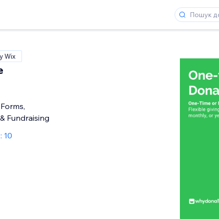
у Wix
e
 Forms,
& Fundraising
: 10