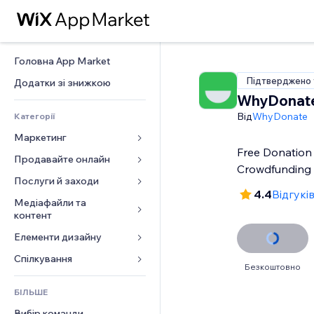
Головна App Market
Підтверджено 
Додатки зі знижкою
WhyDonat
Від
WhyDonate
Категорії
Маркетинг
Free Donation
Продавайте онлайн
Реклама
Crowdfunding 
Мобільний
Послуги й заходи
Додатки для магазинів
4.4
Відгуків
Аналітика
Надсилання та доставка
Медіафайли та 
Готелі
контент
Соцмережі
Кнопки продажу
Заходи
Елементи дизайну
Галерея
SEO
Онлайн‑курси
Ресторани
Музика
Залучення
Карти й навігація
Спілкування 
Друк на замовлення
Нерухомість
Безкоштовно
Подкасти
Розміщення сайту
Конфіденційність і безпека
Бухгалтерський облік
Форми
Запис на послуги
БІЛЬШЕ
Фотографія
Ел. пошта
Годинник
Купони й лояльність
Блог
Вибір команди