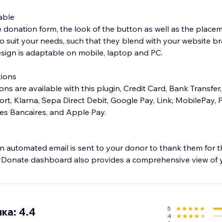
able
 donation form, the look of the button as well as the placem
to suit your needs, such that they blend with your website b
esign is adaptable on mobile, laptop and PC.
ions
s are available with this plugin, Credit Card, Bank Transfer,
ort, Klarna, Sepa Direct Debit, Google Pay, Link, MobilePay, 
es Bancaires, and Apple Pay.
n automated email is sent to your donor to thank them for t
yDonate dashboard also provides a comprehensive view of 
m personalized thank you emails.
5
ка: 4.4
4