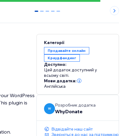
0
1
2
3
4
Категорії
Продавайте онлайн
Краудфандинг
Доступно:
Цей додаток доступний у
всьому світі.
Мови додатка:
Англійська
 your WordPress
his plugin is
Розробник додатка
W
WhyDonate
Відвідайте наш сайт
tion.
Зверніться до нас за підтримкою