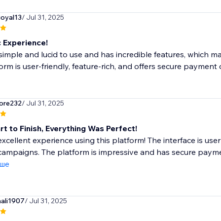
goyal13
/ Jul 31, 2025
c Experience!
y simple and lucid to use and has incredible features, which mak
orm is user-friendly, feature-rich, and offers secure payment 
ore232
/ Jul 31, 2025
t to Finish, Everything Was Perfect!
excellent experience using this platform! The interface is user
ampaigns. The platform is impressive and has secure payme
іше
ali1907
/ Jul 31, 2025