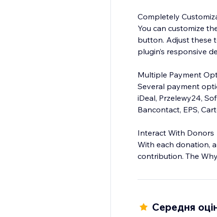
Completely Customiz
You can customize the
button. Adjust these 
plugin’s responsive d
Multiple Payment Opt
Several payment option
iDeal, Przelewy24, Sof
Bancontact, EPS, Cart
Interact With Donors
With each donation, a
contribution. The Wh
that you can send the
Середня оцін