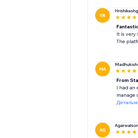
Hrishikesh
HR
Fantasti
It is ver
The platf
Madhukish
MA
From Star
I had an 
manage c
Детальн
Agarwalson
AG