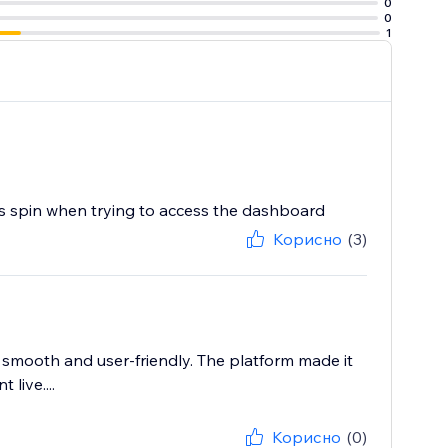
0
0
1
es is spin when trying to access the dashboard
Корисно
(3)
 smooth and user-friendly. The platform made it
live....
Корисно
(0)