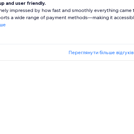
p and user friendly.
nely impressed by how fast and smoothly everything came to
rts a wide range of payment methods—making it accessible 
іше
Переглянути більше відгуків