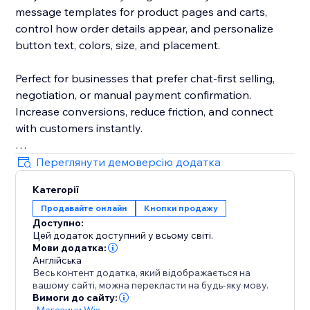
message templates for product pages and carts,
control how order details appear, and personalize
button text, colors, size, and placement.
Perfect for businesses that prefer chat-first selling,
negotiation, or manual payment confirmation.
Increase conversions, reduce friction, and connect
with customers instantly.
No coding required. Easy to set up and works
Переглянути демоверсію додатка
seamlessly with your store.
Категорії
Продавайте онлайн
Кнопки продажу
Доступно:
Цей додаток доступний у всьому світі.
Мови додатка:
Англійська
Весь контент додатка, який відображається на
вашому сайті, можна перекласти на будь-яку мову.
Вимоги до сайту:
-