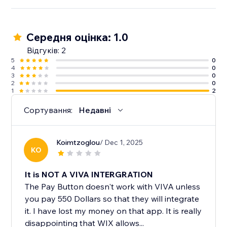
Середня оцінка: 1.0
Відгуків: 2
5
0
4
0
3
0
2
0
1
2
Сортування:
Недавні
Koimtzoglou
/ Dec 1, 2025
KO
It is NOT A VIVA INTERGRATION
The Pay Button doesn't work with VIVA unless
you pay 550 Dollars so that they will integrate
it. I have lost my money on that app. It is really
disappointing that WIX allows...