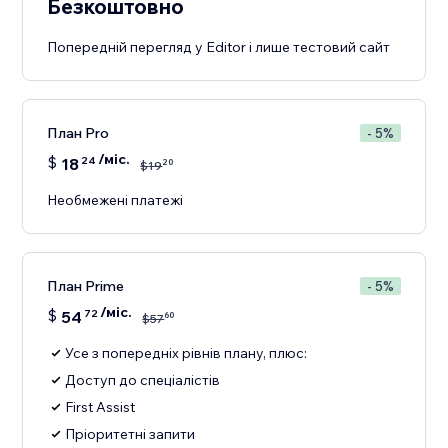
Безкоштовно
Попередній перегляд у Editor і лише тестовий сайт
План Pro
- 5%
/міс.
$
18
24
20
$
19
Необмежені платежі
План Prime
- 5%
/міс.
$
54
72
60
$
57
Усе з попередніх рівнів плану, плюс:
Доступ до спеціалістів
First Assist
Пріоритетні запити