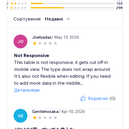
2
103
1
298
Сортування:
Недавні
Joelsadas
/ May 13, 2026
JO
Not Responsive
This table is not responsive, it gets cut off in
mobile view. The type does not wrap around.
It's also not flexible when editing. If you need
to add more data in the middle,...
Детальніше
Корисно
(0)
Gentlehosaka
/ Apr 10, 2026
GE