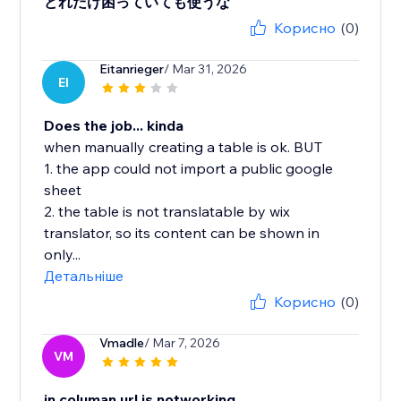
どれだけ困っていても使うな
Корисно
(0)
Eitanrieger
/ Mar 31, 2026
EI
Does the job... kinda
when manually creating a table is ok. BUT
1. the app could not import a public google
sheet
2. the table is not translatable by wix
translator, so its content can be shown in
only...
Детальніше
Корисно
(0)
Vmadle
/ Mar 7, 2026
VM
in columan url is notworking