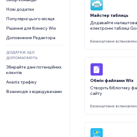
Відео
Конверсія
Шаблони сторінок
Рішення для складів
Опитування
Нові додатки
PDF
Ефекти зображення
Дропшипінг
Чат
Майстер таблиць
Обмін файлами
Популярні цього місяця
Кнопки та меню
Тарифні плани й підписки
Коментарі
Додавайте налаштован
Новини
Банери та бейджі
Краудфандинг
Рішення для бізнесу Wix
Телефон
електронні таблиці Go
Контент‑послуги
Калькулятори
Їжа та напої
Спільнота
Доповнення Редактора
Безкоштовне встановлен
Ефекти для тексту
Пошук
Відгуки
ДОДАТКИ, ЩО
Погода
CRM
ДОПОМАГАЮТЬ
Графіки й таблиці
Збирайте дані потенційних 
клієнтів
Обмін файлами Wix
Аналіз трафіку
Створіть бібліотеку фа
Взаємодія з відвідувачами
сайту
Безкоштовне встановлен