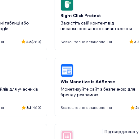
Right Click Protect
і таблиці або
Захистіть свій контент від
ogle
несанкціонованого завантаження
ня
2.6
(780)
Безкоштовне встановлення
3.
Wix Monetize із AdSense
йлів для учасників
Монетизуйте сайт з безпечною для
бренду рекламою
ня
3.1
(460)
Безкоштовне встановлення
2.
Підтверджено у