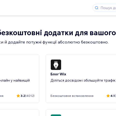
езкоштовні додатки для вашого
ки й додайте потужні функції абсолютно безкоштовно.
Блог Wix
нлайн у найвищій
Діліться досвідом і збільшуйте трафік
ня
3.2
(4012)
Безкоштовне встановлення
4.1