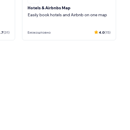
Hotels & Airbnbs Map
Easily book hotels and Airbnb on one map
.7
(31)
Безкоштовно
4.0
(15)