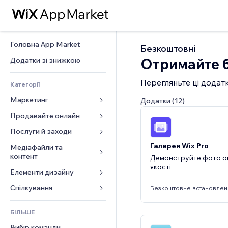
Головна App Market
Безкоштовні
Отримайте б
Додатки зі знижкою
Перегляньте ці додат
Категорії
Маркетинг
Додатки (12)
Продавайте онлайн
Реклама
Мобільний
Послуги й заходи
Додатки для магазинів
Аналітика
Галерея Wix Pro
Надсилання та доставка
Медіафайли та 
Готелі
контент
Демонструйте фото о
Соцмережі
Кнопки продажу
Заходи
якості
Елементи дизайну
Галерея
SEO
Онлайн‑курси
Ресторани
Музика
Залучення
Карти й навігація
Спілкування 
Друк на замовлення
Безкоштовне встановлен
Нерухомість
Подкасти
Розміщення сайту
Конфіденційність і безпека
Бухгалтерський облік
Форми
Запис на послуги
БІЛЬШЕ
Фотографія
Ел. пошта
Годинник
Купони й лояльність
Блог
Вибір команди