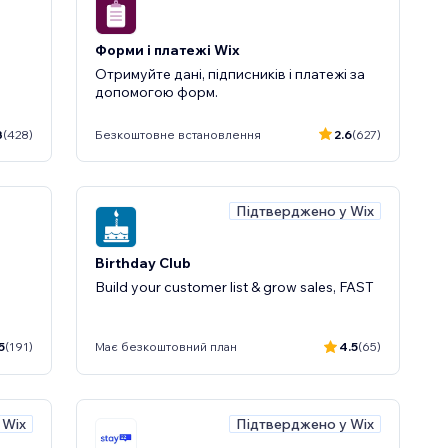
Форми і платежі Wix
Отримуйте дані, підписників і платежі за
допомогою форм.
3
(428)
Безкоштовне встановлення
2.6
(627)
Підтверджено у Wix
Birthday Club
Build your customer list & grow sales, FAST
5
(191)
Має безкоштовний план
4.5
(65)
 Wix
Підтверджено у Wix