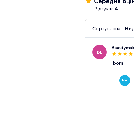
Середня оцін
Відгуків: 4
Сортування:
Нед
Beautyma
BE
bom
MA