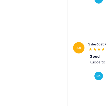
Sales6525
SA
Good
Kudos to 
MA