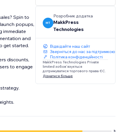
Розробник додатка
sales? Spin to
MakkPress
MT
ou launch popups,
Technologies
ng immediate
mentation and
to get started.
Відвідайте наш сайт
Зверніться до нас за підтримкою
Політика конфіденційності
ers discounts,
MakkPress Technologies Private
 users to engage
limited зобов’язується
дотримуватися торгового права ЄС.
Дізнатися більше
strategy.
eights.
3