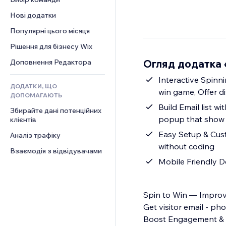
Відео
Конверсія
Шаблони сторінок
Рішення для складів
Опитування
Нові додатки
PDF
Ефекти зображення
Дропшипінг
Чат
Обмін файлами
Популярні цього місяця
Кнопки та меню
Тарифні плани й підписки
Коментарі
Новини
Банери та бейджі
Краудфандинг
Рішення для бізнесу Wix
Телефон
Контент‑послуги
Калькулятори
Їжа та напої
Спільнота
Огляд додатка 
Доповнення Редактора
Ефекти для тексту
Пошук
Відгуки
Interactive Spinn
ДОДАТКИ, ЩО
Погода
CRM
win game, Offer di
ДОПОМАГАЮТЬ
Графіки й таблиці
Build Email list wi
Збирайте дані потенційних 
popup that show w
клієнтів
Easy Setup & Custo
Аналіз трафіку
without coding
Взаємодія з відвідувачами
Mobile Friendly D
Spin to Win — Improv
Get visitor email - p
Boost Engagement & S