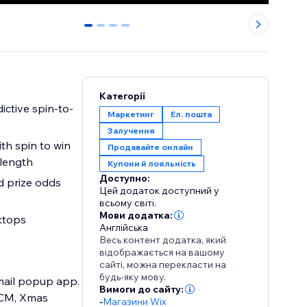
0
1
2
3
Категорії
ictive spin-to-
Маркетинг
Ел. пошта
Залучення
with spin to win
Продавайте онлайн
 length
Купони й лояльність
Доступно:
d prize odds
Цей додаток доступний у
всьому світі.
Мови додатка:
ktops
Англійська
Весь контент додатка, який
відображається на вашому
сайті, можна перекласти на
будь-яку мову.
mail popup app.
Вимоги до сайту:
FCM, Xmas
-
Магазини Wix