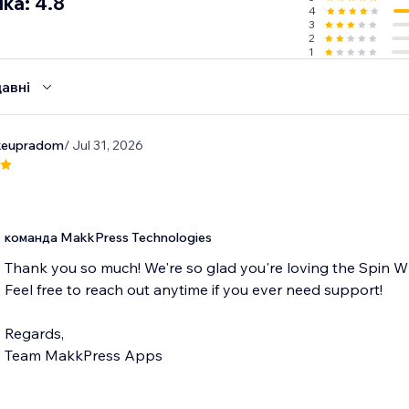
ка: 4.8
4
3
2
1
авні
keupradom
/ Jul 31, 2026
команда MakkPress Technologies
Thank you so much! We're so glad you're loving the Spin W
Feel free to reach out anytime if you ever need support!
Regards,
Team MakkPress Apps