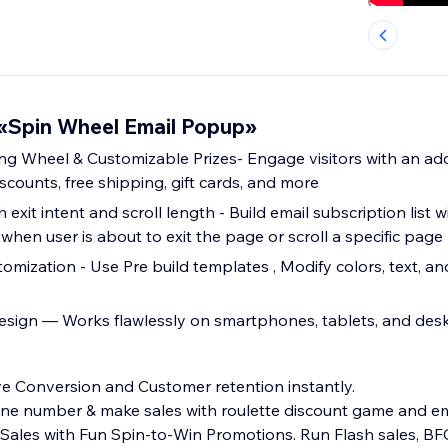
«Spin Wheel Email Popup»
ing Wheel & Customizable Prizes- Engage visitors with an add
scounts, free shipping, gift cards, and more
th exit intent and scroll length - Build email subscription list 
hen user is about to exit the page or scroll a specific page
mization - Use Pre build templates , Modify colors, text, an
esign — Works flawlessly on smartphones, tablets, and des
e Conversion and Customer retention instantly.
hone number & make sales with roulette discount game and e
ales with Fun Spin-to-Win Promotions. Run Flash sales, B