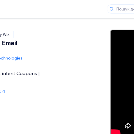
у Wix
 Email
echnologies
t intent Coupons |
: 4