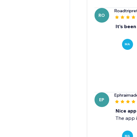
Roadtripret
RO
It’s been
MA
Ephraimad
EP
Nice app
The app i
MA