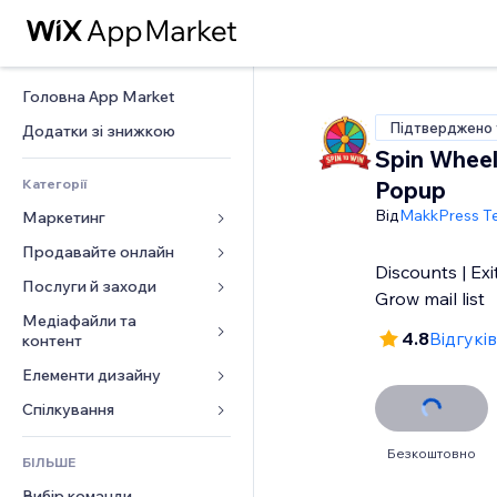
Головна App Market
Підтверджено 
Додатки зі знижкою
Spin Wheel
Категорії
Popup
Від
MakkPress T
Маркетинг
Продавайте онлайн
Реклама
Discounts | Exi
Мобільний
Послуги й заходи
Додатки для магазинів
Grow mail list
Аналітика
Надсилання та доставка
Медіафайли та 
Готелі
4.8
Відгуків
контент
Соцмережі
Кнопки продажу
Заходи
Елементи дизайну
Галерея
SEO
Онлайн‑курси
Ресторани
Музика
Залучення
Карти й навігація
Спілкування 
Друк на замовлення
Нерухомість
Подкасти
Розміщення сайту
Конфіденційність і безпека
Бухгалтерський облік
Форми
Запис на послуги
Безкоштовно
БІЛЬШЕ
Фотографія
Ел. пошта
Годинник
Купони й лояльність
Блог
Вибір команди