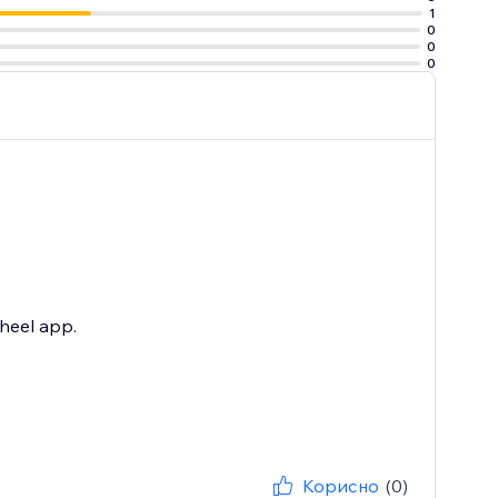
1
0
0
0
heel app.
Корисно
(0)