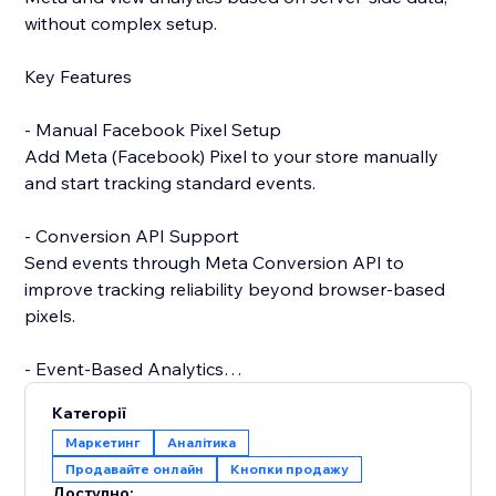
without complex setup.
Key Features
- Manual Facebook Pixel Setup
Add Meta (Facebook) Pixel to your store manually
and start tracking standard events.
- Conversion API Support
Send events through Meta Conversion API to
improve tracking reliability beyond browser-based
pixels.
- Event-Based Analytics
View analytics generated from events collected via
Категорії
Conversion API.
Маркетинг
Аналітика
Продавайте онлайн
Кнопки продажу
- Catalog Integration (Coming Soon)
Доступно: