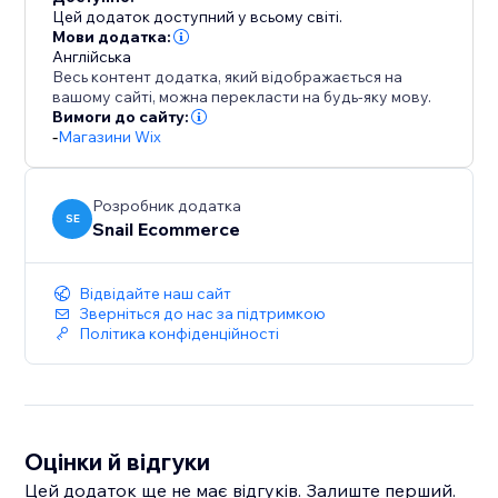
Future support for product catalog and advanced
Цей додаток доступний у всьому світі.
tracking features.
Мови додатка:
Англійська
Весь контент додатка, який відображається на
Best For
вашому сайті, можна перекласти на будь-яку мову.
Вимоги до сайту:
-
Магазини Wix
- Ecommerce stores
- Merchants running Meta (Facebook) Ads
Розробник додатка
SE
Snail Ecommerce
- Store owners who want server-side tracking
Відвідайте наш сайт
Important Notes
Зверніться до нас за підтримкою
Політика конфіденційності
- Tracking accuracy may vary due to browser settings,
user consent, and third-party platform limitations.
- This app is not affiliated with or endorsed by Meta
Оцінки й відгуки
Platforms, Inc.
Цей додаток ще не має відгуків. Залиште перший.