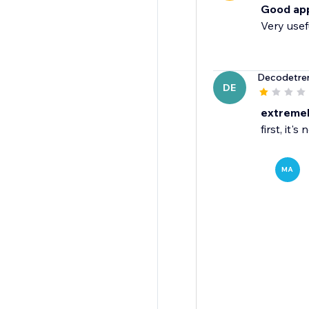
Good ap
Very usef
Decodetre
DE
extremel
first, it
MA