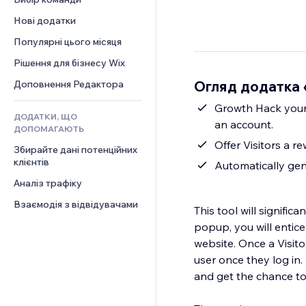
Відео
Конверсія
Шаблони сторінок
Рішення для складів
Опитування
Нові додатки
PDF
Ефекти зображення
Дропшипінг
Чат
Обмін файлами
Популярні цього місяця
Кнопки та меню
Тарифні плани й підписки
Коментарі
Новини
Банери та бейджі
Краудфандинг
Рішення для бізнесу Wix
Телефон
Контент‑послуги
Калькулятори
Їжа та напої
Спільнота
Огляд додатка 
Доповнення Редактора
Ефекти для тексту
Пошук
Відгуки
Growth Hack your 
ДОДАТКИ, ЩО
Погода
CRM
an account.
ДОПОМАГАЮТЬ
Графіки й таблиці
Offer Visitors a r
Збирайте дані потенційних 
клієнтів
Automatically gen
Аналіз трафіку
Взаємодія з відвідувачами
This tool will significant
popup, you will entice
website. Once a Visit
user once they log in.
and get the chance to