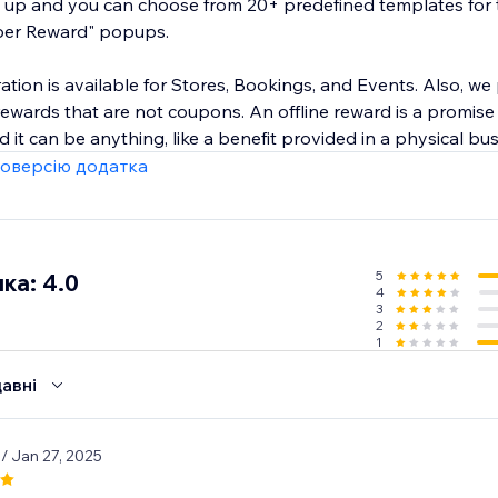
t up and you can choose from 20+ predefined templates for t
ber Reward" popups.
ion is available for Stores, Bookings, and Events. Also, we
ne rewards that are not coupons. An offline reward is a promise
 it can be anything, like a benefit provided in a physical bus
оверсію додатка
5
ка: 4.0
4
3
2
1
авні
1
/ Jan 27, 2025