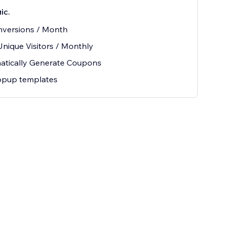
іс.
nversions / Month
nique Visitors / Monthly
atically Generate Coupons
opup templates