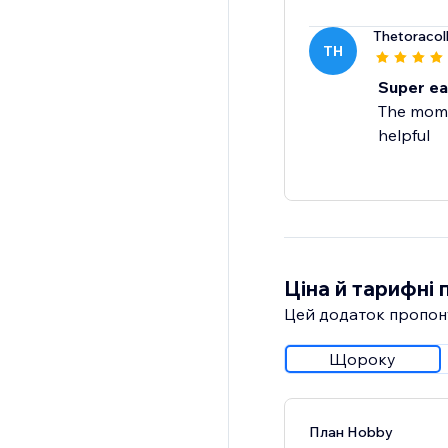
Thetoracol
TH
Super ea
The momen
helpful
Ціна й тарифні 
Цей додаток пропон
Щороку
План Hobby