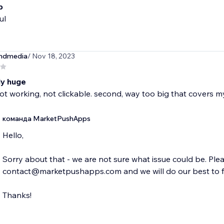
p
ul
ndmedia
/ Nov 18, 2023
y huge
's not working, not clickable. second, way too big that covers 
команда MarketPushApps
Hello,
Sorry about that - we are not sure what issue could be. Ple
contact@marketpushapps.com and we will do our best to fin
Thanks!