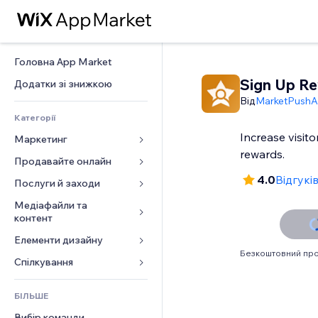
Головна App Market
Sign Up R
Додатки зі знижкою
Від
MarketPush
Категорії
Increase visito
Маркетинг
rewards.
Продавайте онлайн
Реклама
4.0
Відгуків
Мобільний
Послуги й заходи
Додатки для магазинів
Аналітика
Надсилання та доставка
Медіафайли та 
Готелі
контент
Соцмережі
Кнопки продажу
Заходи
Елементи дизайну
Галерея
SEO
Онлайн‑курси
Ресторани
Безкоштовний про
Музика
Залучення
Карти й навігація
Спілкування 
Друк на замовлення
Нерухомість
Подкасти
Розміщення сайту
Конфіденційність і безпека
Бухгалтерський облік
Форми
Запис на послуги
БІЛЬШЕ
Фотографія
Ел. пошта
Годинник
Купони й лояльність
Блог
Вибір команди