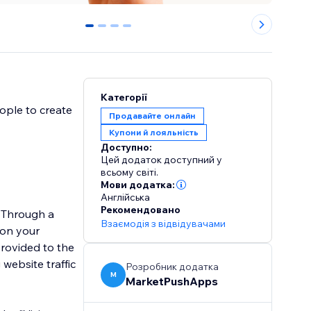
0
1
2
3
Категорії
ople to create
Продавайте онлайн
Купони й лояльність
Доступно:
Цей додаток доступний у
всьому світі.
Мови додатка:
Англійська
Рекомендовано
a
Взаємодія з відвідувачами
 on your
rovided to the
 website traffic
Розробник додатка
M
MarketPushApps