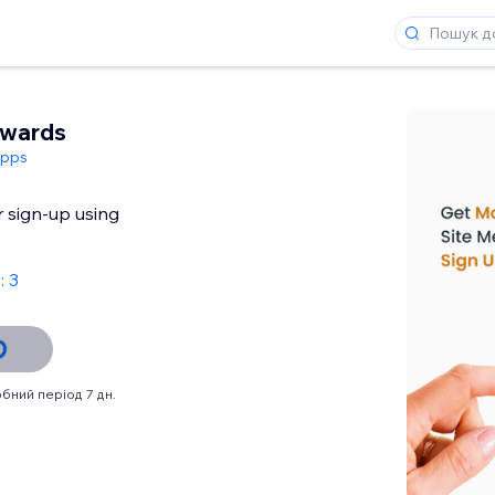
ewards
Apps
r sign-up using
: 3
бний період 7 дн.