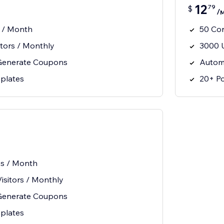
12
79
$
/м
 / Month
50 Co
itors / Monthly
3000 U
 Generate Coupons
Autom
plates
20+ P
ns / Month
isitors / Monthly
 Generate Coupons
plates