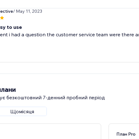
lective
/ May 11, 2023
sy to use
t i had a question the customer service team were there an
плани
ує безкоштовний 7‑денний пробний період
Щомісяця
План Pro