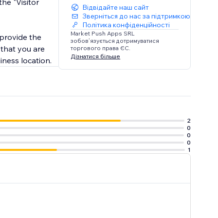
he "Visitor
Відвідайте наш сайт
Зверніться до нас за підтримкою
Політика конфіденційності
Market Push Apps SRL
 provide the
зобов’язується дотримуватися
 that you are
торгового права ЄС.
Дізнатися більше
iness location.
2
0
0
0
1