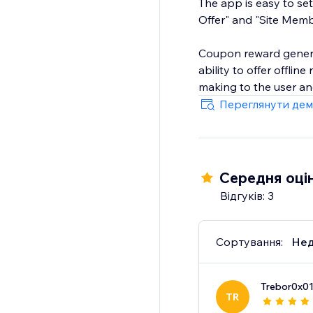
The app is easy to se
Offer" and "Site Mem
Coupon reward generat
ability to offer offli
making to the user and
Переглянути дем
Середня оцін
Відгуків: 3
Сортування:
Нед
Trebor0x0
TR