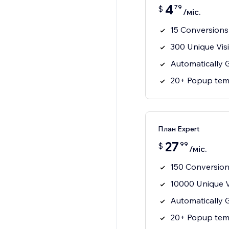
4
79
$
/міс.
15 Conversions
300 Unique Vis
Automatically
20+ Popup tem
План Expert
27
99
$
/міс.
150 Conversio
10000 Unique V
Automatically
20+ Popup tem