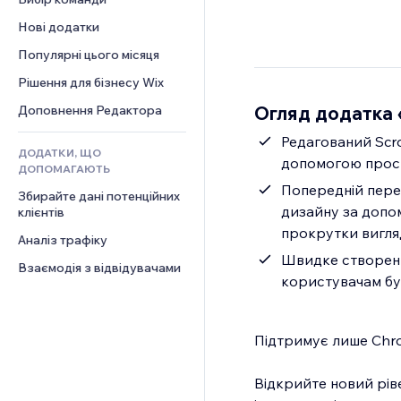
Відео
Конверсія
Шаблони сторінок
Рішення для складів
Опитування
Нові додатки
PDF
Ефекти зображення
Дропшипінг
Чат
Обмін файлами
Популярні цього місяця
Кнопки та меню
Тарифні плани й підписки
Коментарі
Новини
Банери та бейджі
Краудфандинг
Рішення для бізнесу Wix
Телефон
Контент‑послуги
Калькулятори
Їжа та напої
Спільнота
Огляд додатка «
Доповнення Редактора
Ефекти для тексту
Пошук
Відгуки
Редагований Scro
ДОДАТКИ, ЩО
Погода
CRM
допомогою прост
ДОПОМАГАЮТЬ
Графіки й таблиці
Попередній перег
Збирайте дані потенційних 
дизайну за допо
клієнтів
прокрутки вигля
Аналіз трафіку
Швидке створенн
Взаємодія з відвідувачами
користувачам бул
Підтримує лише Chrom
Відкрийте новий ріве