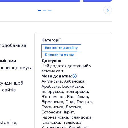
0
1
2
Категорії
уподобань за
Елементи дизайну
Кнопки та меню
змінами
Доступно:
Цей додаток доступний у
уючи, що смуга
всьому світі.
Мови додатка:
Англійська
,
Албанська
,
кунди, щоб
Арабська
,
Баскійська
,
-сайтів
Білоруська
,
Болгарська
,
В'єтнамська
,
Валлійська
,
Вірменська
,
Гінді
,
Грецька
,
Грузинська
,
Датська
,
Естонська
,
Іврит
,
Індонезійська
,
Ісландська
,
stomize,
Іспанська
,
Італійська
,
Каталонська
,
Китайська
,