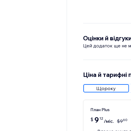
Оцінки й відгук
Цей додаток ще не м
Ціна й тарифні 
Щороку
План Plus
9
12
$
60
/міс.
$
9