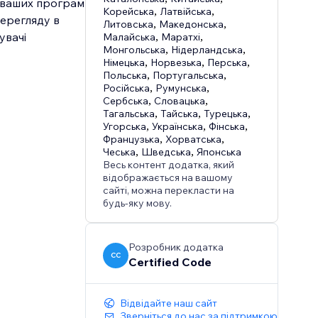
 ваших програм
Корейська
,
Латвійська
,
перегляду в
Литовська
,
Македонська
,
увачі
Малайська
,
Маратхі
,
Монгольська
,
Нідерландська
,
Німецька
,
Норвезька
,
Перська
,
Польська
,
Португальська
,
Російська
,
Румунська
,
Сербська
,
Словацька
,
Тагальська
,
Тайська
,
Турецька
,
Угорська
,
Українська
,
Фінська
,
Французька
,
Хорватська
,
Чеська
,
Шведська
,
Японська
Весь контент додатка, який
відображається на вашому
сайті, можна перекласти на
будь-яку мову.
Розробник додатка
CC
Certified Code
Відвідайте наш сайт
Зверніться до нас за підтримкою