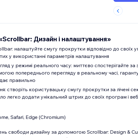
Scrollbar: Дизайн і налаштування»
llbar: налаштуйте смугу прокрутки відповідно до своїх 
их у використанні параметрів налаштування
ляд у режимі реального часу: миттєво спостерігайте за 
могою попереднього перегляду в реальному часі, гарант
дає правильно
я: створіть користувацьку смугу прокрутки за лічені се
о легко додати унікальний штрих до своїх програм і веб
e, Safari, Edge (Chromium)
нь свободи дизайну за допомогою Scrollbar: Design & Cu