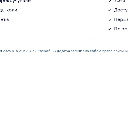
прокручування
Усе з 
дь-коли
Доступ
нтів
Перша
Пріор
ня 2026 р. о 23:59 UTC. Розробник додатка залишає за собою право припин