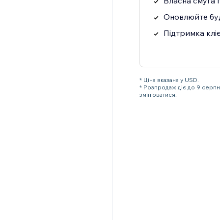
Власна смуга 
Оновлюйте бу
Підтримка кліє
* Ціна вказана у USD.
* Розпродаж діє до 9 серп
змінюватися.