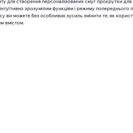
нту для створення персоналізованих смуг прокрутки для
и інтуїтивно зрозумілим функціям і режиму попереднього 
су ви можете без особливих зусиль змінити те, як корист
м вмістом.