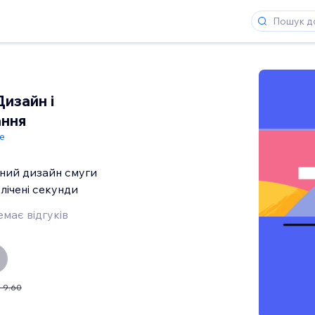
Дизайн і
ання
de
сний дизайн смуги
лічені секунди
має відгуків
 9.60