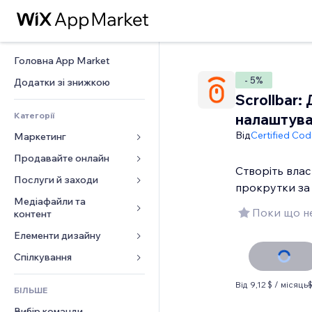
Головна App Market
- 5%
Додатки зі знижкою
Scrollbar: 
Категорії
налаштув
Від
Certified Co
Маркетинг
Продавайте онлайн
Реклама
Створіть вла
Мобільний
Послуги й заходи
Додатки для магазинів
прокрутки за 
Аналітика
Надсилання та доставка
Медіафайли та 
Готелі
Поки що не
контент
Соцмережі
Кнопки продажу
Заходи
Елементи дизайну
Галерея
SEO
Онлайн‑курси
Ресторани
Музика
Залучення
Карти й навігація
Спілкування 
Друк на замовлення
Нерухомість
Подкасти
Розміщення сайту
Конфіденційність і безпека
Бухгалтерський облік
Форми
Запис на послуги
Від 9,12 $ / місяць
$
БІЛЬШЕ
Фотографія
Ел. пошта
Годинник
Купони й лояльність
Блог
Вибір команди