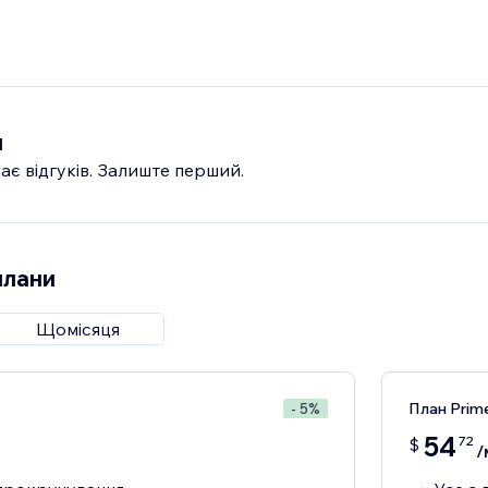
и
ає відгуків. Залиште перший.
плани
Щомісяця
План Prim
- 5%
54
72
$
/