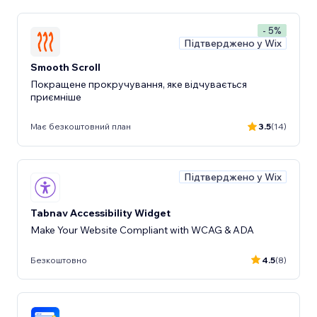
- 5%
Підтверджено у Wix
Smooth Scroll
Покращене прокручування, яке відчувається
приємніше
Має безкоштовний план
3.5
(14)
Підтверджено у Wix
Tabnav Accessibility Widget
Make Your Website Compliant with WCAG & ADA
Безкоштовно
4.5
(8)