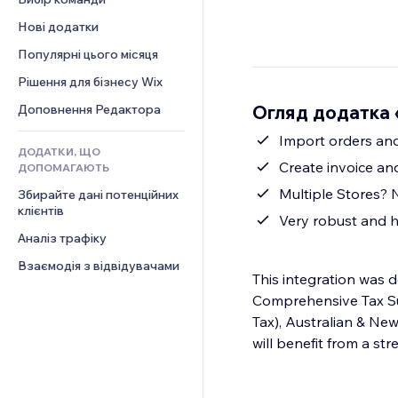
Відео
Конверсія
Шаблони сторінок
Рішення для складів
Опитування
Нові додатки
PDF
Ефекти зображення
Дропшипінг
Чат
Обмін файлами
Популярні цього місяця
Кнопки та меню
Тарифні плани й підписки
Коментарі
Новини
Банери та бейджі
Краудфандинг
Рішення для бізнесу Wix
Телефон
Контент‑послуги
Калькулятори
Їжа та напої
Спільнота
Огляд додатка 
Доповнення Редактора
Ефекти для тексту
Пошук
Відгуки
Import orders and
ДОДАТКИ, ЩО
Погода
CRM
Create invoice an
ДОПОМАГАЮТЬ
Графіки й таблиці
Multiple Stores? 
Збирайте дані потенційних 
клієнтів
Very robust and h
Аналіз трафіку
Взаємодія з відвідувачами
This integration was d
Comprehensive Tax Su
Tax), Australian & Ne
will benefit from a st