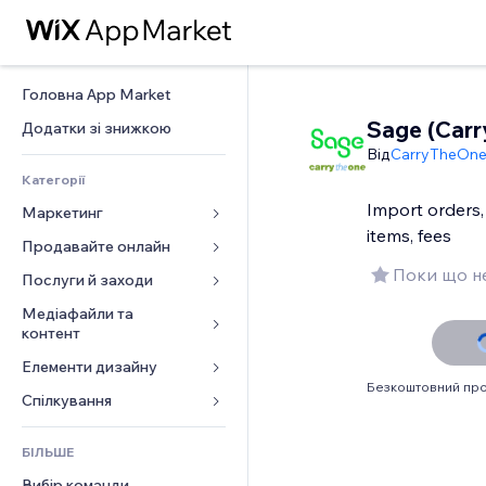
Головна App Market
Sage (Car
Додатки зі знижкою
Від
CarryTheOn
Категорії
Import orders,
Маркетинг
items, fees
Продавайте онлайн
Реклама
Поки що не
Мобільний
Послуги й заходи
Додатки для магазинів
Аналітика
Надсилання та доставка
Медіафайли та 
Готелі
контент
Соцмережі
Кнопки продажу
Заходи
Елементи дизайну
Галерея
SEO
Онлайн‑курси
Ресторани
Безкоштовний про
Музика
Залучення
Карти й навігація
Спілкування 
Друк на замовлення
Нерухомість
Подкасти
Розміщення сайту
Конфіденційність і безпека
Бухгалтерський облік
Форми
Запис на послуги
БІЛЬШЕ
Фотографія
Ел. пошта
Годинник
Купони й лояльність
Блог
Вибір команди