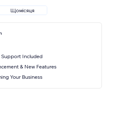
Щомісяця
n
l Support Included
cement & New Features
ing Your Business