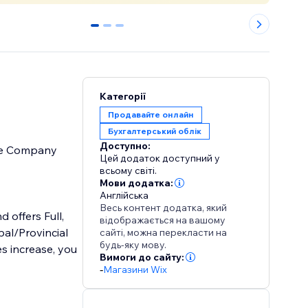
0
1
2
Категорії
Продавайте онлайн
Бухгалтерський облік
Доступно:
age Company
Цей додаток доступний у
всьому світі.
Мови додатка:
Англійська
Весь контент додатка, який
 offers Full,
відображається на вашому
al/Provincial
сайті, можна перекласти на
будь-яку мову.
s increase, you
Вимоги до сайту:
-
Магазини Wix