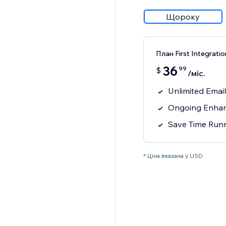
Щороку
План First Integratio
36
99
$
/міс.
Unlimited Emai
Ongoing Enhan
Save Time Runn
* Ціна вказана у USD.