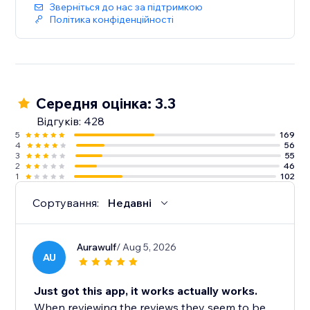
Зверніться до нас за підтримкою
Політика конфіденційності
Середня оцінка: 3.3
Відгуків: 428
5
169
4
56
3
55
2
46
1
102
Сортування:
Недавні
Aurawulf
/ Aug 5, 2026
AU
Just got this app, it works actually works.
When reviewing the reviews they seem to be