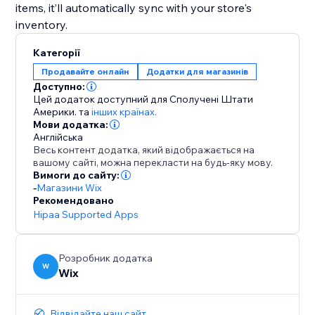
items, it’ll automatically sync with your store's
inventory.
Категорії
Продавайте онлайн
Додатки для магазинів
Доступно:
Цей додаток доступний для Сполучені Штати
Америки.
та
інших країнах.
Мови додатка:
Англійська
Весь контент додатка, який відображається на
вашому сайті, можна перекласти на будь-яку мову.
Вимоги до сайту:
-
Магазини Wix
Рекомендовано
Hipaa Supported Apps
Розробник додатка
W
Wix
Відвідайте наш сайт