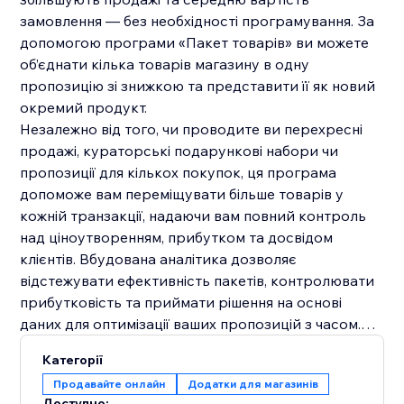
замовлення — без необхідності програмування. За
допомогою програми «Пакет товарів» ви можете
об’єднати кілька товарів магазину в одну
пропозицію зі знижкою та представити її як новий
окремий продукт.
Незалежно від того, чи проводите ви перехресні
продажі, кураторські подарункові набори чи
пропозиції для кількох покупок, ця програма
допоможе вам переміщувати більше товарів у
кожній транзакції, надаючи вам повний контроль
над ціноутворенням, прибутком та досвідом
клієнтів. Вбудована аналітика дозволяє
відстежувати ефективність пакетів, контролювати
прибутковість та приймати рішення на основі
даних для оптимізації ваших пропозицій з часом.
Категорії
Почніть створювати пакети, яким ваші клієнти не
Продавайте онлайн
Додатки для магазинів
зможуть встояти, і спостерігайте за зростанням
Доступно: