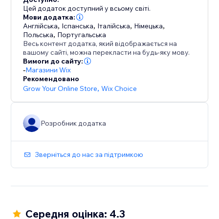
ваших продажів.
Цей додаток доступний у всьому світі.
Мови додатка:
Англійська
,
Іспанська
,
Італійська
,
Німецька
,
Польська
,
Португальська
Весь контент додатка, який відображається на
вашому сайті, можна перекласти на будь-яку мову.
Вимоги до сайту:
-
Магазини Wix
Рекомендовано
Grow Your Online Store
,
Wix Choice
Розробник додатка
Зверніться до нас за підтримкою
Середня оцінка: 4.3