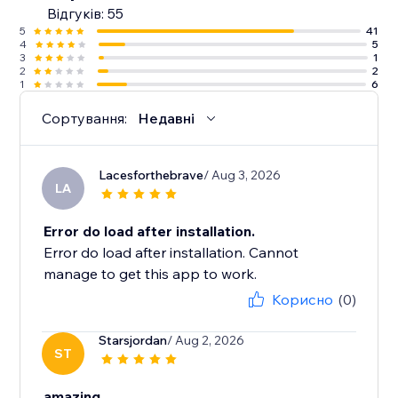
Відгуків: 55
5
41
4
5
3
1
2
2
1
6
Сортування:
Недавні
Lacesforthebrave
/ Aug 3, 2026
LA
Error do load after installation.
Error do load after installation. Cannot
manage to get this app to work.
Корисно
(0)
Starsjordan
/ Aug 2, 2026
ST
amazing