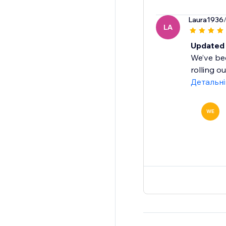
Laura1936
LA
Updated 
We’ve bee
rolling o
Детальн
WE