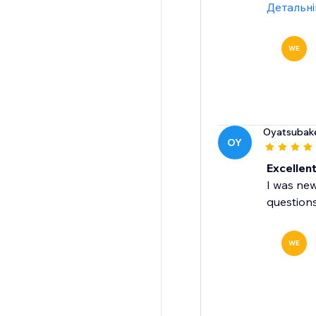
Детальн
WE
Oyatsubak
OY
Excellen
I was new
question
WE