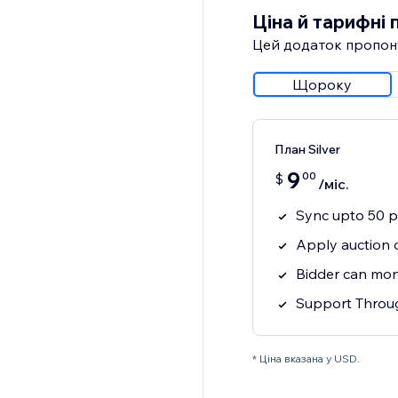
Ціна й тарифні 
Цей додаток пропон
Щороку
План Silver
9
00
$
/міс.
Sync upto 50 p
Apply auction 
Bidder can moni
Support Throug
* Ціна вказана у USD.