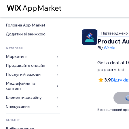
Головна App Market
Підтверджено 
Додатки зі знижкою
Product Au
Від
Webkul
Категорії
Маркетинг
Get a deal at t
Продавайте онлайн
Реклама
Мобільний
Послуги й заходи
Додатки для магазинів
3.9
Відгуків
Аналітика
Надсилання та доставка
Медіафайли та 
Готелі
контент
Соцмережі
Кнопки продажу
Заходи
Елементи дизайну
Галерея
SEO
Онлайн‑курси
Ресторани
Музика
Залучення
Карти й навігація
Спілкування 
Друк на замовлення
Нерухомість
Безкоштовний про
Подкасти
Розміщення сайту
Конфіденційність і безпека
Бухгалтерський облік
Форми
Запис на послуги
БІЛЬШЕ
Фотографія
Ел. пошта
Годинник
Купони й лояльність
Блог
Вибір команди