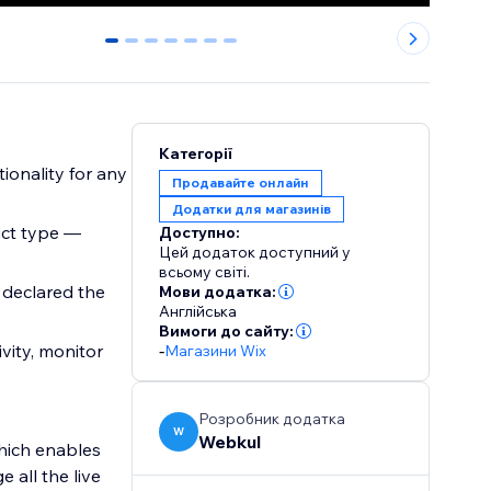
0
1
2
3
4
5
6
Категорії
ionality for any
Продавайте онлайн
Додатки для магазинів
uct type —
Доступно:
Цей додаток доступний у
всьому світі.
 declared the
Мови додатка:
Англійська
Вимоги до сайту:
vity, monitor
-
Магазини Wix
Розробник додатка
W
Webkul
which enables
 all the live