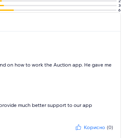
2
3
6
and on how to work the Auction app. He gave me
 provide much better support to our app
Корисно
(0)