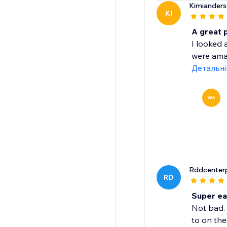
Kimiander
KI
A great 
I looked 
were amaz
Детальн
WE
Rddcenterp
RD
Super ea
Not bad. 
to on the