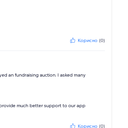
Корисно
(0)
yed an fundraising auction. I asked many
 provide much better support to our app
Корисно
(0)