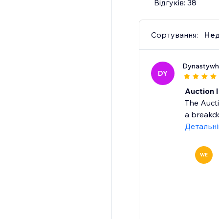
Відгуків: 38
Сортування:
Нед
Dynastywh
DY
Auction 
The Auct
a breakdo
Детальн
WE