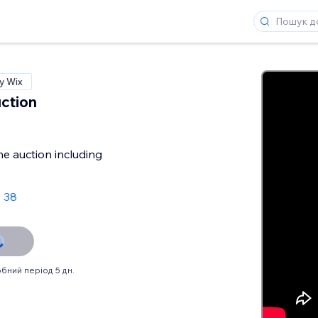
у Wix
ction
he auction including
: 38
бний період 5 дн.