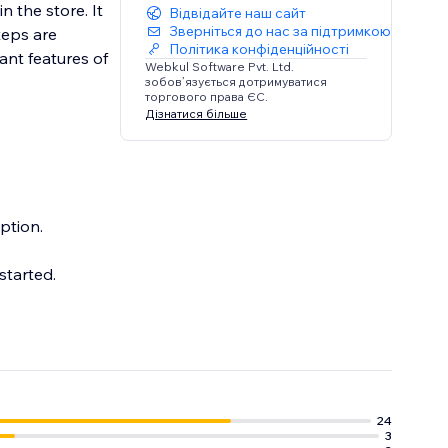
n the store. It
Відвідайте наш сайт
Зверніться до нас за підтримкою
teps are
Політика конфіденційності
ant features of
Webkul Software Pvt. Ltd.
зобов’язується дотримуватися
торгового права ЄС.
Дізнатися більше
ption.
started.
24
3