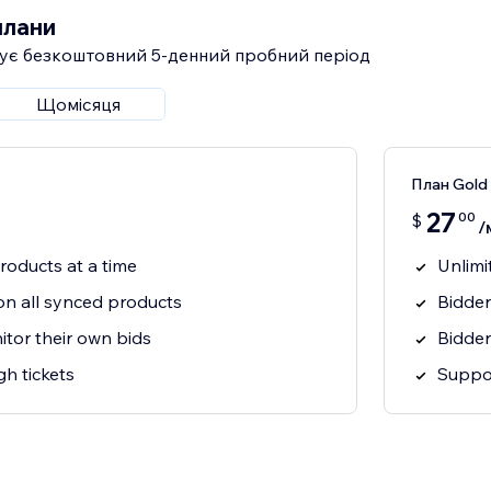
плани
ує безкоштовний 5‑денний пробний період
Щомісяця
План Gold
27
00
$
/
roducts at a time
Unlimi
on all synced products
Bidder
tor their own bids
Bidder
h tickets
Suppor