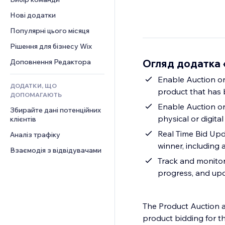
Відео
Конверсія
Шаблони сторінок
Рішення для складів
Опитування
Нові додатки
PDF
Ефекти зображення
Дропшипінг
Чат
Обмін файлами
Популярні цього місяця
Кнопки та меню
Тарифні плани й підписки
Коментарі
Новини
Банери та бейджі
Краудфандинг
Рішення для бізнесу Wix
Телефон
Контент‑послуги
Калькулятори
Їжа та напої
Спільнота
Огляд додатка 
Доповнення Редактора
Ефекти для тексту
Пошук
Відгуки
Enable Auction on
ДОДАТКИ, ЩО
Погода
CRM
product that has 
ДОПОМАГАЮТЬ
Графіки й таблиці
Enable Auction o
Збирайте дані потенційних 
physical or digital
клієнтів
Real Time Bid Upd
Аналіз трафіку
winner, including a
Взаємодія з відвідувачами
Track and monitor 
progress, and upd
The Product Auction a
product bidding for t