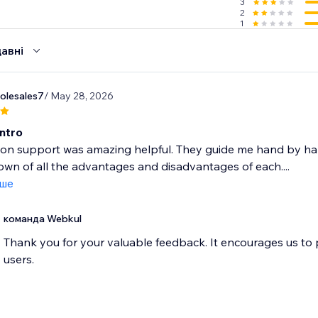
3
2
1
авні
olesales7
/ May 28, 2026
Intro
ion support was amazing helpful. They guide me hand by h
wn of all the advantages and disadvantages of each....
іше
команда Webkul
Thank you for your valuable feedback. It encourages us to
users.