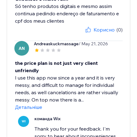
Só tenho produtos digitais e mesmo assim
continua pedindo endereço de faturamento e
cpf dos meus clientes
Корисно
(0)
Andreaskuckmassage
/ May 21, 2026
AN
the price plan is not just very client
unfriendly
I use this app now since a year and it is very
messy, and difficult to manage for individual
needs, as well cancelations are rather visually
messy. On top now there is a...
Детальніше
команда Wix
WI
Thank you for your feedback. I'm
sorry to hear about inconveniences