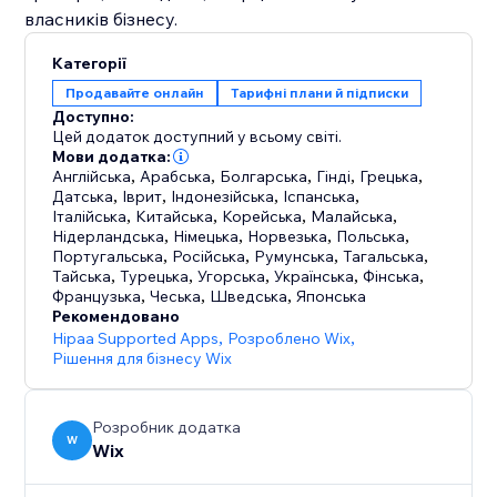
Категорії
Продавайте онлайн
Тарифні плани й підписки
Доступно:
Цей додаток доступний у всьому світі.
Мови додатка:
Англійська
,
Арабська
,
Болгарська
,
Гінді
,
Грецька
,
Датська
,
Іврит
,
Індонезійська
,
Іспанська
,
Італійська
,
Китайська
,
Корейська
,
Малайська
,
Нідерландська
,
Німецька
,
Норвезька
,
Польська
,
Португальська
,
Російська
,
Румунська
,
Тагальська
,
Тайська
,
Турецька
,
Угорська
,
Українська
,
Фінська
,
Французька
,
Чеська
,
Шведська
,
Японська
Рекомендовано
Hipaa Supported Apps
,
Розроблено Wix
,
Рішення для бізнесу Wix
Розробник додатка
W
Wix