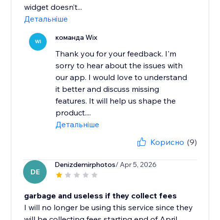
widget doesn’t...
Детальніше
команда Wix
WI
Thank you for your feedback. I'm
sorry to hear about the issues with
our app. I would love to understand
it better and discuss missing
features. It will help us shape the
product....
Детальніше
Корисно
(9)
Denizdemirphotos
/ Apr 5, 2026
DE
garbage and useless if they collect fees
I will no longer be using this service since they
will be collecting fees starting end of April