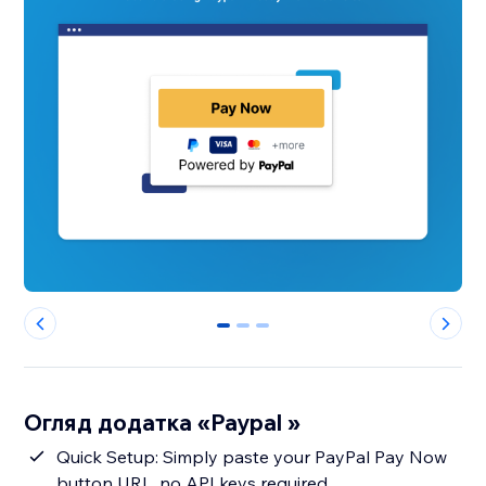
0
1
2
Огляд додатка «Paypal »
Quick Setup: Simply paste your PayPal Pay Now
button URL, no API keys required