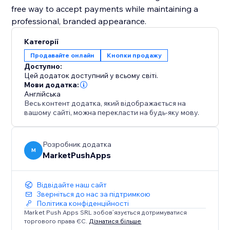
free way to accept payments while maintaining a
professional, branded appearance.
Категорії
Продавайте онлайн
Кнопки продажу
Доступно:
Цей додаток доступний у всьому світі.
Мови додатка:
Англійська
Весь контент додатка, який відображається на
вашому сайті, можна перекласти на будь-яку мову.
Розробник додатка
M
MarketPushApps
Відвідайте наш сайт
Зверніться до нас за підтримкою
Політика конфіденційності
Market Push Apps SRL зобов’язується дотримуватися
торгового права ЄС.
Дізнатися більше