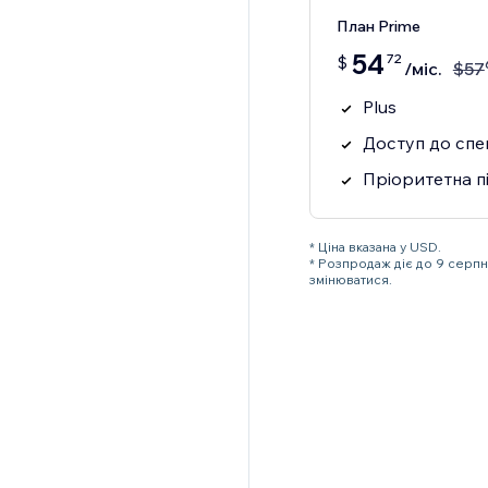
План Prime
54
72
$
/міс.
$
57
Plus
Доступ до спец
Пріоритетна п
* Ціна вказана у USD.
* Розпродаж діє до 9 серп
змінюватися.