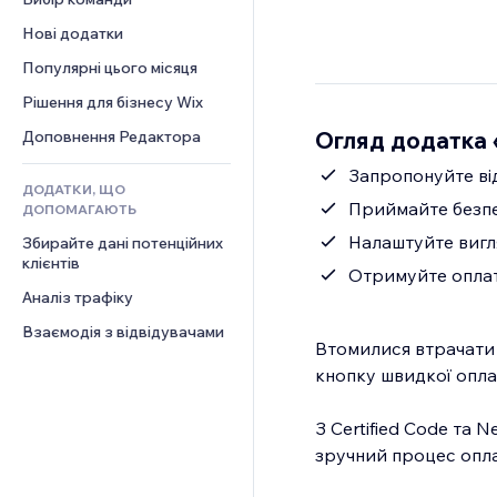
Відео
Конверсія
Шаблони сторінок
Рішення для складів
Опитування
Нові додатки
PDF
Ефекти зображення
Дропшипінг
Чат
Обмін файлами
Популярні цього місяця
Кнопки та меню
Тарифні плани й підписки
Коментарі
Новини
Банери та бейджі
Краудфандинг
Рішення для бізнесу Wix
Телефон
Контент‑послуги
Калькулятори
Їжа та напої
Спільнота
Огляд додатка
Доповнення Редактора
Ефекти для тексту
Пошук
Відгуки
Запропонуйте ві
ДОДАТКИ, ЩО
Погода
CRM
Приймайте безпе
ДОПОМАГАЮТЬ
Графіки й таблиці
Налаштуйте вигл
Збирайте дані потенційних 
клієнтів
Отримуйте оплат
Аналіз трафіку
Взаємодія з відвідувачами
Втомилися втрачати 
кнопку швидкої оплат
З Certified Code та 
зручний процес опла