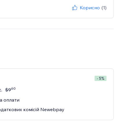
Корисно
(1)
- 5%
60
с.
$
9
а оплати
одаткових комісій Newebpay