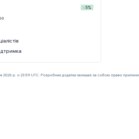
- 5%
60
іалістів
ідтримка
ня 2026 р. о 23:59 UTC. Розробник додатка залишає за собою право припин