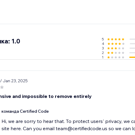
5
ка: 1.0
4
3
2
1
/ Jan 23, 2025
nsive and impossible to remove entirely
команда Certified Code
Hi, we are sorry to hear that. To protect users' privacy, we 
site here. Can you email team@certifiedcode.us so we can l