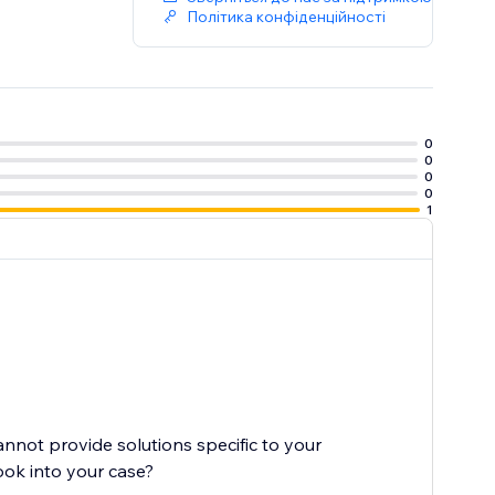
Політика конфіденційності
0
0
0
0
1
cannot provide solutions specific to your
ook into your case?