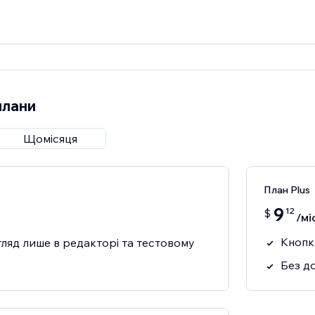
плани
Щомісяця
План Plus
9
12
$
/мі
Кнопк
ляд лише в редакторі та тестовому
Без д