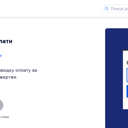
лати
de
видку оплату за
ожертви
 план