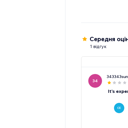
Середня оцін
1 відгук
343343sun
34
It's expe
CE