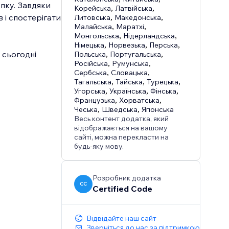
пку. Завдяки
Корейська
,
Латвійська
,
 і спостерігати
Литовська
,
Македонська
,
Малайська
,
Маратхі
,
Монгольська
,
Нідерландська
,
Німецька
,
Норвезька
,
Перська
,
 сьогодні
Польська
,
Португальська
,
Російська
,
Румунська
,
Сербська
,
Словацька
,
Тагальська
,
Тайська
,
Турецька
,
Угорська
,
Українська
,
Фінська
,
Французька
,
Хорватська
,
Чеська
,
Шведська
,
Японська
Весь контент додатка, який
відображається на вашому
сайті, можна перекласти на
будь-яку мову.
Розробник додатка
CC
Certified Code
Відвідайте наш сайт
Зверніться до нас за підтримкою