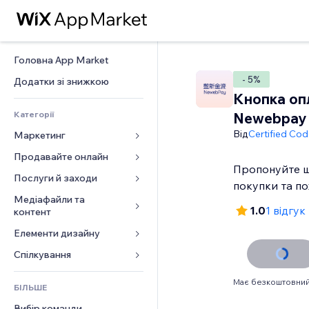
Головна App Market
- 5%
Додатки зі знижкою
Кнопка оп
Категорії
Newebpay
Від
Certified Co
Маркетинг
Продавайте онлайн
Реклама
Пропонуйте ш
Мобільний
Послуги й заходи
Додатки для магазинів
покупки та п
Аналітика
Надсилання та доставка
Медіафайли та 
Готелі
1.0
1 відгук
контент
Соцмережі
Кнопки продажу
Заходи
Елементи дизайну
Галерея
SEO
Онлайн‑курси
Ресторани
Музика
Залучення
Карти й навігація
Спілкування 
Друк на замовлення
Нерухомість
Подкасти
Розміщення сайту
Конфіденційність і безпека
Бухгалтерський облік
Форми
Запис на послуги
Має безкоштовний
БІЛЬШЕ
Фотографія
Ел. пошта
Годинник
Купони й лояльність
Блог
Вибір команди