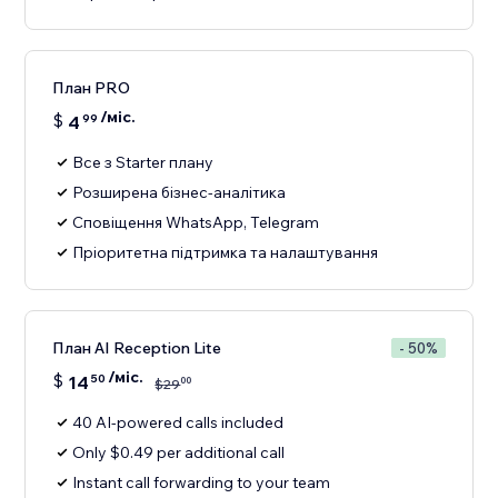
План PRO
/міс.
$
4
99
Все з Starter плану
Розширена бізнес-аналітика
Сповіщення WhatsApp, Telegram
Пріоритетна підтримка та налаштування
План AI Reception Lite
- 50%
/міс.
$
14
50
00
$
29
40 AI-powered calls included
Only $0.49 per additional call
Instant call forwarding to your team