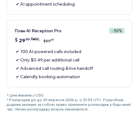
AI appointment scheduling
План AI Reception Pro
- 50%
/міс.
$
29
50
00
$
59
100 AI-powered calls included
Only $0.49 per additional call
Advanced call routing & live handoff
Calendly booking automation
* Ціна вказана у USD.
* Розпродаж діє до 30 вересня 2026 р. о 23:59 UTC. Розробник
додатка залишає за собою право припинити розпродаж у будь-який
час. Умови розпродажу можуть змінюватися.