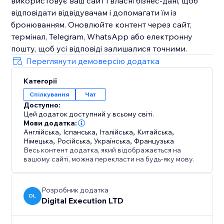
використовує ваш сайт і власні бізнес-дані, щоб
відповідати відвідувачам і допомагати їм із
бронюванням. Оновлюйте контент через сайт,
термінал, Telegram, WhatsApp або електронну
пошту, щоб усі відповіді залишалися точними.
Переглянути демоверсію додатка
Категорії
Спілкування
Чат
Доступно:
Цей додаток доступний у всьому світі.
Мови додатка:
Англійська
,
Іспанська
,
Італійська
,
Китайська
,
Німецька
,
Російська
,
Українська
,
Французька
Весь контент додатка, який відображається на
вашому сайті, можна перекласти на будь-яку мову.
Розробник додатка
DL
Digital Execution LTD