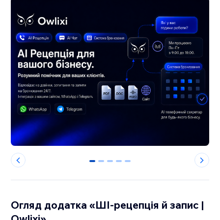
0
1
2
3
4
Огляд додатка «ШІ-рецепція й запис |
Owlixi»