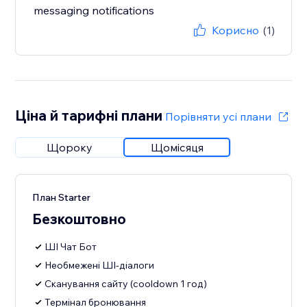
messaging notifications
Корисно
(1)
Ціна й тарифні плани
Порівняти усі плани
Щороку
Щомісяця
План Starter
Безкоштовно
ШI Чат Бот
Необмежені ШI-діалоги
Сканування сайту (cooldown 1 год)
Термінал бронювання