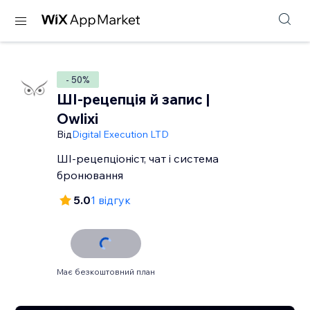
- 50%
ШІ-рецепція й запис |
Owlixi
Від
Digital Execution LTD
ШІ-рецепціоніст, чат і система
5.0
1 відгук
Має безкоштовний план