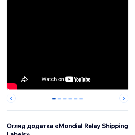
0
1
2
3
4
5
Огляд додатка «Mondial Relay Shipping
Labels»