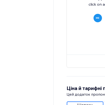
click on a
ME
Ціна й тарифні 
Цей додаток пропон
Щороку