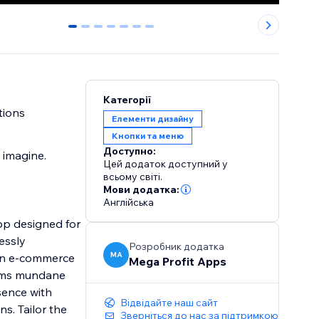
0
1
2
3
4
5
6
Категорії
tions
Елементи дизайну
Кнопки та меню
Доступно:
 imagine.
Цей додаток доступний у
всьому світі.
Мови додатка:
Англійська
pp designed for
essly
Розробник додатка
MA
 an e-commerce
Mega Profit Apps
forms mundane
sence with
Відвідайте наш сайт
s. Tailor the
Зверніться до нас за підтримкою