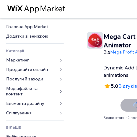
Головна App Market
Mega Cart 
Додатки зі знижкою
Animator
Категорії
Від
Mega Profit 
Маркетинг
Dynamic Add t
Продавайте онлайн
Реклама
animations
Мобільний
Послуги й заходи
Додатки для магазинів
5.0
Відгуків
Аналітика
Надсилання та доставка
Медіафайли та 
Готелі
контент
Соцмережі
Кнопки продажу
Заходи
Елементи дизайну
Галерея
SEO
Онлайн‑курси
Ресторани
Музика
Залучення
Карти й навігація
Спілкування 
Друк на замовлення
Нерухомість
Безкоштовний про
Подкасти
Розміщення сайту
Конфіденційність і безпека
Бухгалтерський облік
Форми
Запис на послуги
БІЛЬШЕ
Фотографія
Ел. пошта
Годинник
Купони й лояльність
Блог
Вибір команди