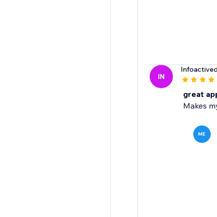
Infoactive
IN
great ap
Makes my
ME