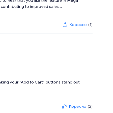
 to hear that you like the feature in Mega
contributing to improved sales....
Корисно
(1)
aking your "Add to Cart" buttons stand out
Корисно
(2)