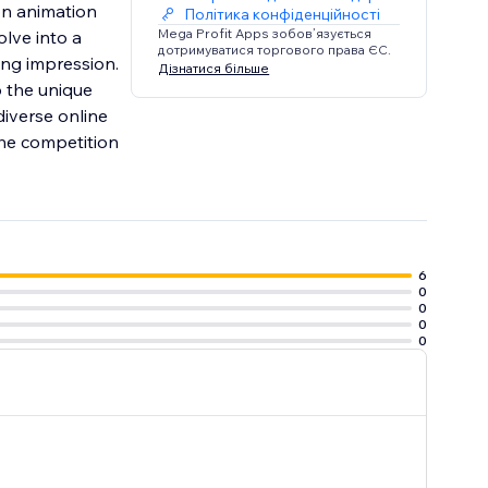
on animation
Політика конфіденційності
Mega Profit Apps зобов’язується
lve into a
дотримуватися торгового права ЄС.
ing impression.
Дізнатися більше
o the unique
iverse online
 the competition
6
0
0
0
0