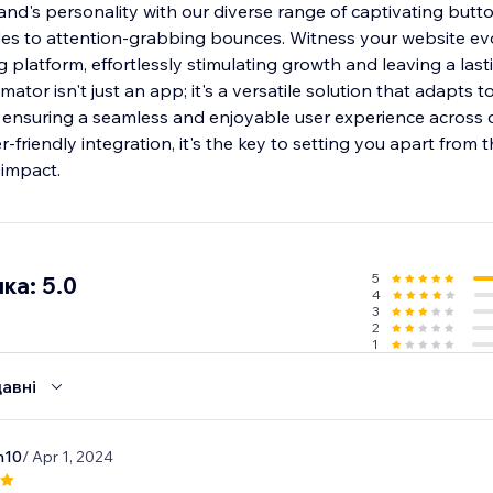
and's personality with our diverse range of captivating butt
ades to attention-grabbing bounces. Witness your website evo
platform, effortlessly stimulating growth and leaving a last
tor isn't just an app; it's a versatile solution that adapts t
 ensuring a seamless and enjoyable user experience across d
r-friendly integration, it's the key to setting you apart from
 impact.
5
ка: 5.0
4
3
2
1
авні
n10
/ Apr 1, 2024