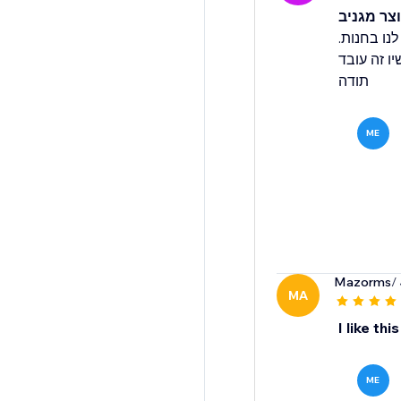
צר מגניב
לנו בחנות
יו זה עובד
תודה
ME
Mazorms
/
MA
I like th
ME