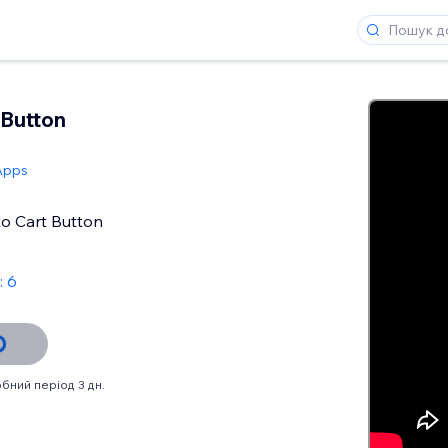
Button
Apps
o Cart Button
: 6
бний період 3 дн.