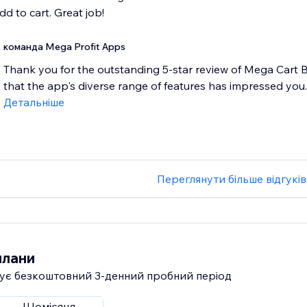
dd to cart. Great job!
команда Mega Profit Apps
Thank you for the outstanding 5-star review of Mega Cart B
that the app's diverse range of features has impressed you. 
Детальніше
Переглянути більше відгуків
плани
ує безкоштовний 3‑денний пробний період
Щомісяця