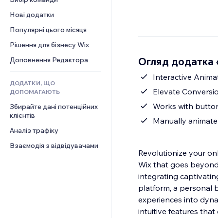
Відео
Конверсія
Шаблони сторінок
Рішення для складів
Опитування
Нові додатки
PDF
Ефекти зображення
Дропшипінг
Чат
Обмін файлами
Популярні цього місяця
Кнопки та меню
Тарифні плани й підписки
Коментарі
Новини
Банери та бейджі
Краудфандинг
Рішення для бізнесу Wix
Телефон
Контент‑послуги
Калькулятори
Їжа та напої
Спільнота
Огляд додатка 
Доповнення Редактора
Ефекти для тексту
Пошук
Відгуки
Interactive Anima
ДОДАТКИ, ЩО
Погода
CRM
Elevate Conversio
ДОПОМАГАЮТЬ
Графіки й таблиці
Works with button
Збирайте дані потенційних 
клієнтів
Manually animate 
Аналіз трафіку
Взаємодія з відвідувачами
Revolutionize your on
Wix that goes beyond t
integrating captivati
platform, a personal b
experiences into dynam
intuitive features th