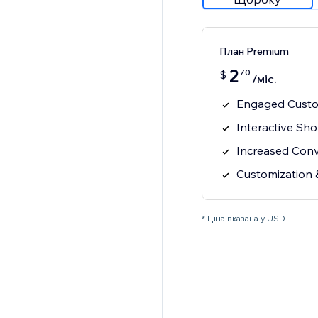
План Premium
2
70
$
/міс.
Engaged Custo
Interactive Sh
Increased Con
Customization 
* Ціна вказана у USD.