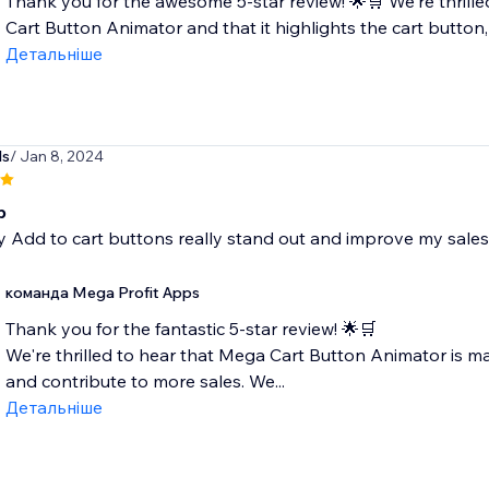
Thank you for the awesome 5-star review! 🌟🛒 We're thrilled
Cart Button Animator and that it highlights the cart button, 
Детальніше
ds
/ Jan 8, 2024
p
 Add to cart buttons really stand out and improve my sales
команда Mega Profit Apps
Thank you for the fantastic 5-star review! 🌟🛒
We're thrilled to hear that Mega Cart Button Animator is m
and contribute to more sales. We...
Детальніше