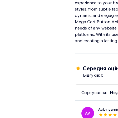
experience to your br
styles, from subtle f
dynamic and engaging 
Mega Cart Button Anima
needs of any website,
platforms. With its use
and creating a lasting
Середня оцін
Відгуків: 6
Сортування:
Нед
Avibinyami
AV