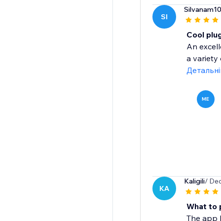
Silvanam1
SI
Cool plu
An excell
a variety
Детальн
ME
Kaligili
/ De
KA
What to 
The app h