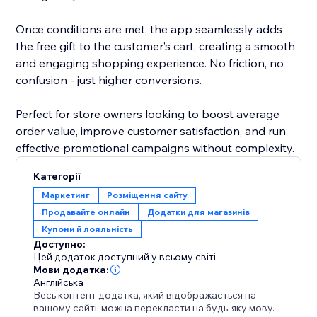
Once conditions are met, the app seamlessly adds
the free gift to the customer’s cart, creating a smooth
and engaging shopping experience. No friction, no
confusion - just higher conversions.
Perfect for store owners looking to boost average
order value, improve customer satisfaction, and run
effective promotional campaigns without complexity.
Категорії
Маркетинг
Розміщення сайту
Продавайте онлайн
Додатки для магазинів
Купони й лояльність
Доступно:
Цей додаток доступний у всьому світі.
Мови додатка:
Англійська
Весь контент додатка, який відображається на
вашому сайті, можна перекласти на будь-яку мову.