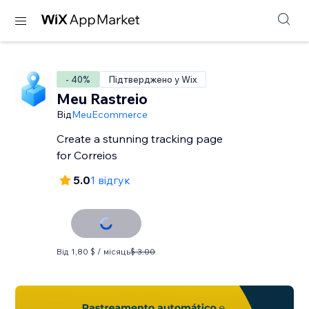
- 40%
Підтверджено у Wix
Meu Rastreio
Від
MeuEcommerce
Create a stunning tracking page
for Correios
5.0
1 відгук
Від 1,80 $ / місяць
$ 3.00