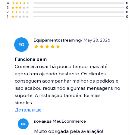
4
0
3
0
2
0
1
0
Equipamentostreaming
/ May 28, 2026
EQ
Funciona bem
Comecei a usar há pouco tempo, mas até
agora tem ajudado bastante. Os clientes
conseguem acompanhar melhor os pedidos e
isso acabou reduzindo algumas mensagens no
suporte. A instalação também foi mais
simples...
Детальніше
команда MeuEcommerce
ME
Muito obrigada pela avaliação!