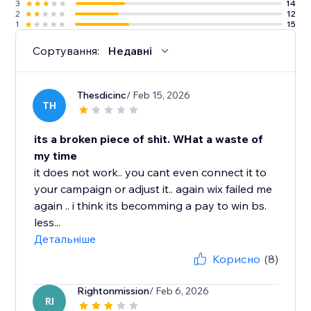
3
14
2
12
1
15
Сортування:
Недавні
Thesdicinc
/ Feb 15, 2026
TH
its a broken piece of shit. WHat a waste of
my time
it does not work.. you cant even connect it to
your campaign or adjust it.. again wix failed me
again .. i think its becomming a pay to win bs.
less...
Детальніше
Корисно
(8)
Rightonmission
/ Feb 6, 2026
RI