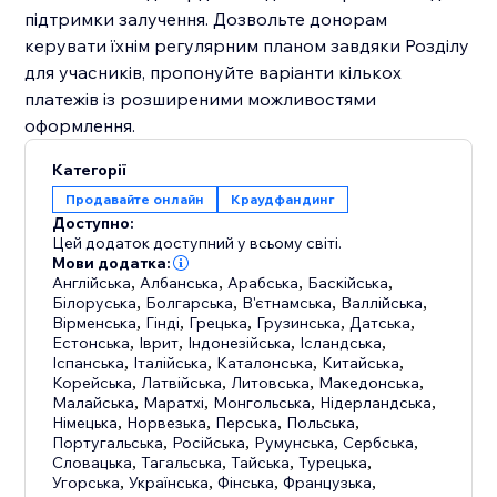
підтримки залучення. Дозвольте донорам
керувати їхнім регулярним планом завдяки Розділу
для учасників, пропонуйте варіанти кількох
платежів із розширеними можливостями
оформлення.
Категорії
Продавайте онлайн
Краудфандинг
Доступно:
Цей додаток доступний у всьому світі.
Мови додатка:
Англійська
,
Албанська
,
Арабська
,
Баскійська
,
Білоруська
,
Болгарська
,
В'єтнамська
,
Валлійська
,
Вірменська
,
Гінді
,
Грецька
,
Грузинська
,
Датська
,
Естонська
,
Іврит
,
Індонезійська
,
Ісландська
,
Іспанська
,
Італійська
,
Каталонська
,
Китайська
,
Корейська
,
Латвійська
,
Литовська
,
Македонська
,
Малайська
,
Маратхі
,
Монгольська
,
Нідерландська
,
Німецька
,
Норвезька
,
Перська
,
Польська
,
Португальська
,
Російська
,
Румунська
,
Сербська
,
Словацька
,
Тагальська
,
Тайська
,
Турецька
,
Угорська
,
Українська
,
Фінська
,
Французька
,