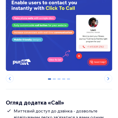
0
1
2
3
4
Огляд додатка «Call»
Миттєвий доступ до дзвінка - дозвольте
відвідувачам легко зв'язатися з вами одним