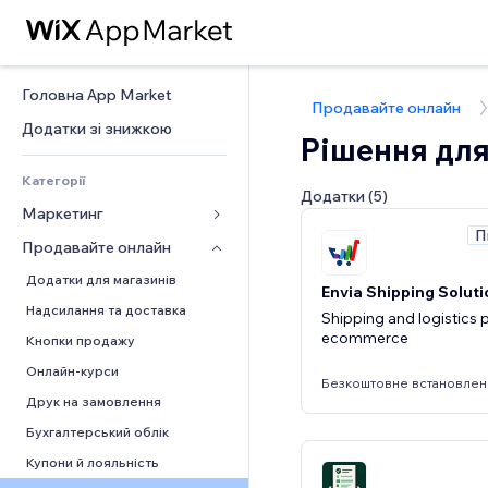
Головна App Market
Продавайте онлайн
Додатки зі знижкою
Рішення для
Категорії
Додатки (5)
Маркетинг
П
Продавайте онлайн
Реклама
Мобільний
Додатки для магазинів
Envia Shipping Soluti
Аналітика
Надсилання та доставка
Shipping and logistics 
ecommerce
Соцмережі
Кнопки продажу
SEO
Онлайн‑курси
Безкоштовне встановлен
Залучення
Друк на замовлення
Розміщення сайту
Бухгалтерський облік
Ел. пошта
Купони й лояльність