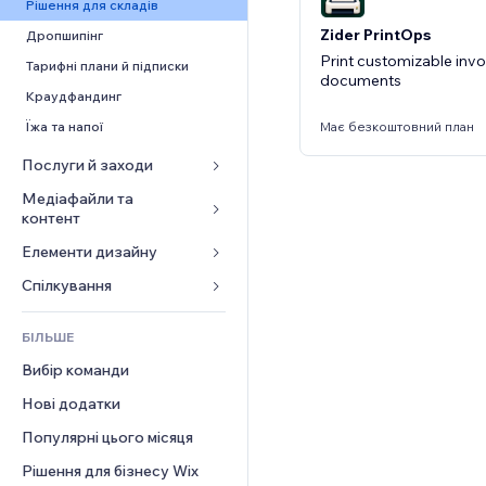
Конверсія
Рішення для складів
Zider PrintOps
Дропшипінг
Print customizable invo
Тарифні плани й підписки
documents
Краудфандинг
Має безкоштовний план
Їжа та напої
Послуги й заходи
Медіафайли та 
Готелі
контент
Заходи
Елементи дизайну
Галерея
Ресторани
Музика
Карти й навігація
Спілкування 
Нерухомість
Подкасти
Конфіденційність і безпека
Форми
Запис на послуги
БІЛЬШЕ
Фотографія
Годинник
Блог
Вибір команди
Відео
Шаблони сторінок
Опитування
Нові додатки
PDF
Ефекти зображення
Чат
Обмін файлами
Популярні цього місяця
Кнопки та меню
Коментарі
Новини
Банери та бейджі
Рішення для бізнесу Wix
Телефон