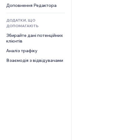
Контент‑послуги
Калькулятори
Спільнота
Доповнення Редактора
Ефекти для тексту
Пошук
Відгуки
ДОДАТКИ, ЩО
Погода
CRM
ДОПОМАГАЮТЬ
Графіки й таблиці
Збирайте дані потенційних 
клієнтів
Аналіз трафіку
Взаємодія з відвідувачами