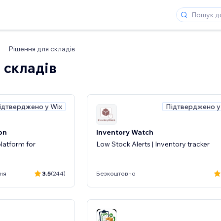
Рішення для складів
 складів
ідтверджено у Wix
Підтверджено у
on
Inventory Watch
platform for
Low Stock Alerts | Inventory tracker
ня
3.5
(244)
Безкоштовно